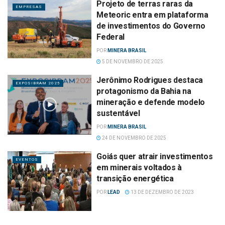
Projeto de terras raras da
EMPRESAS
Meteoric entra em plataforma
de investimentos do Governo
Federal
POR
MINERA BRASIL
5 DE NOVEMBRO DE 2025
Jerônimo Rodrigues destaca
EXPOSIBRAM 2025
protagonismo da Bahia na
mineração e defende modelo
sustentável
POR
MINERA BRASIL
24 DE NOVEMBRO DE 2025
Goiás quer atrair investimentos
EVENTOS
em minerais voltados à
transição energética
POR
LEAD
13 DE DEZEMBRO DE 2023