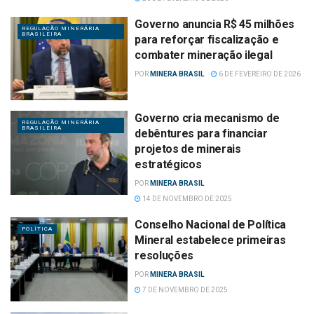
Governo anuncia R$ 45 milhões
REGULAÇÃO MINERÁRIA
BRASILEIRA
para reforçar fiscalização e
combater mineração ilegal
POR
MINERA BRASIL
6 DE FEVEREIRO DE 2026
Governo cria mecanismo de
REGULAÇÃO MINERÁRIA
BRASILEIRA
debêntures para financiar
projetos de minerais
estratégicos
POR
MINERA BRASIL
14 DE NOVEMBRO DE 2025
Conselho Nacional de Política
POLÍTICA
Mineral estabelece primeiras
resoluções
POR
MINERA BRASIL
7 DE NOVEMBRO DE 2025