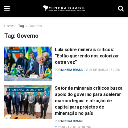
Home
Tag
Governo
Tag:
Governo
Lula sobre minerais críticos:
ECONOMIA
“Estão querendo nos colonizar
outra vez”
POR
MINERA BRASIL
23 DE MARÇO DE 2026
Setor de minerais críticos busca
TRANSIÇÃO ENERGÉTICA
apoio do governo para acelerar
marcos legais e atração de
capital para projetos de
mineração no país
POR
MINERA BRASIL
26 DE FEVEREIRO DE 2026