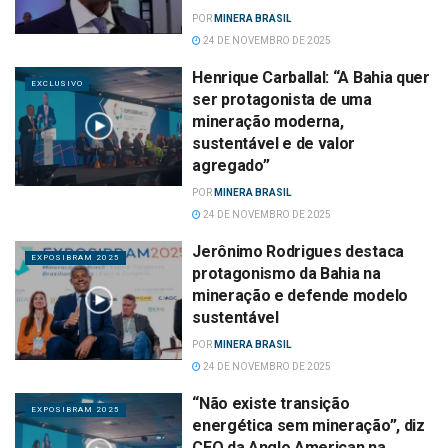
POR
MINERA BRASIL
24 DE NOVEMBRO DE 2025
Henrique Carballal: “A Bahia quer
EXCLUSIVO
ser protagonista de uma
mineração moderna,
sustentável e de valor
agregado”
POR
MINERA BRASIL
24 DE NOVEMBRO DE 2025
Jerônimo Rodrigues destaca
EXPOSIBRAM 2025
protagonismo da Bahia na
mineração e defende modelo
sustentável
POR
MINERA BRASIL
24 DE NOVEMBRO DE 2025
“Não existe transição
EXPOSIBRAM 2025
energética sem mineração”, diz
CEO da Anglo American na