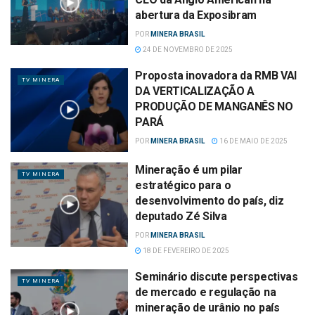
abertura da Exposibram
POR
MINERA BRASIL
24 DE NOVEMBRO DE 2025
Proposta inovadora da RMB VAI
TV MINERA
DA VERTICALIZAÇÃO A
PRODUÇÃO DE MANGANÊS NO
PARÁ
POR
MINERA BRASIL
16 DE MAIO DE 2025
Mineração é um pilar
TV MINERA
estratégico para o
desenvolvimento do país, diz
deputado Zé Silva
POR
MINERA BRASIL
18 DE FEVEREIRO DE 2025
Seminário discute perspectivas
TV MINERA
de mercado e regulação na
mineração de urânio no país