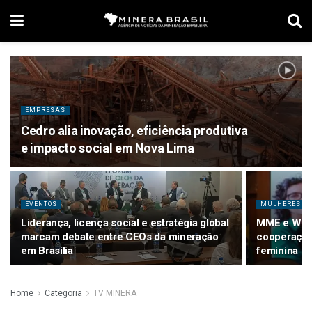
EMPRESAS
Cedro alia inovação, eficiência produtiva
e impacto social em Nova Lima
EVENTOS
MULHERES N
Liderança, licença social e estratégia global
MME e Wome
marcam debate entre CEOs da mineração
cooperação 
em Brasília
feminina n
Home
Categoria
TV MINERA