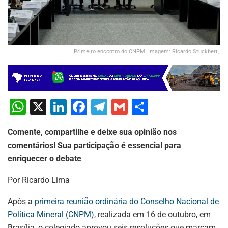
Primeiro encontro do CNPM. Imagem: Ricardo Stuckbert,.
W
X
Li
F
T
G
S
h
n
a
el
m
h
Comente, compartilhe e deixe sua opinião nos
at
k
c
e
ai
ar
comentários! Sua participação é essencial para
s
e
e
gr
l
e
enriquecer o debate
A
dI
b
a
Por Ricardo Lima
p
n
o
m
p
o
Após a
primeira reunião ordinária do Conselho Nacional de
Política Mineral (CNPM)
, realizada em 16 de outubro, em
k
Brasília, o colegiado aprovou seis resoluções que marcam