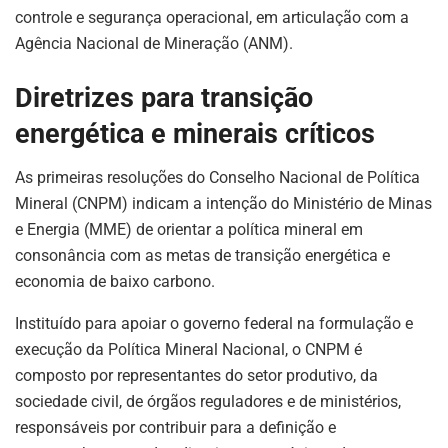
controle e segurança operacional, em articulação com a
Agência Nacional de Mineração (ANM).
Diretrizes para transição
energética e minerais críticos
As primeiras resoluções do Conselho Nacional de Política
Mineral (CNPM) indicam a intenção do Ministério de Minas
e Energia (MME) de orientar a política mineral em
consonância com as metas de transição energética e
economia de baixo carbono.
ASSINE NOSSA
Instituído para apoiar o governo federal na formulação e
NEWSLETTER
execução da Política Mineral Nacional, o CNPM é
Fique atualizado com as últimas
composto por representantes do setor produtivo, da
notíciase inovações do setor mineral
sociedade civil, de órgãos reguladores e de ministérios,
brasileiro.
responsáveis por contribuir para a definição e