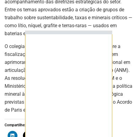
acompanhamento das diretrizes estratégicas do setor.
Entre os temas aprovados estão a criação de grupos de
trabalho sobre sustentabilidade, taxas e minerais críticos —
ASSINAR
como lítio, níquel, grafite e terras-raras — usados em
baterias e tecnologias de energia limpa.
O colegiado também aprovou um diagnóstico sobre a
fiscalização das atividades minerárias, com foco em
aprimorar o monitoramento e a segurança operacional em
articulação com a Agência Nacional de Mineração (ANM).
As resoluções reforçam a integração entre o CNPM e o
Ministério de Minas e Energia (MME) para alinhar a política
mineral às metas climáticas e de inovação tecnológica
previstas em compromissos internacionais, como o Acordo
de Paris e a COP 30.
Compartilhe: