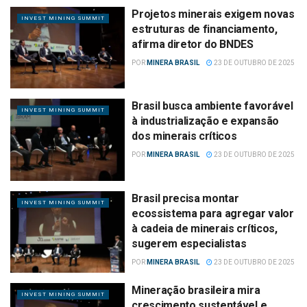
Projetos minerais exigem novas
INVEST MINING SUMMIT
estruturas de financiamento,
afirma diretor do BNDES
POR
MINERA BRASIL
23 DE OUTUBRO DE 2025
Brasil busca ambiente favorável
INVEST MINING SUMMIT
à industrialização e expansão
dos minerais críticos
POR
MINERA BRASIL
23 DE OUTUBRO DE 2025
Brasil precisa montar
INVEST MINING SUMMIT
ecossistema para agregar valor
à cadeia de minerais críticos,
sugerem especialistas
POR
MINERA BRASIL
23 DE OUTUBRO DE 2025
Mineração brasileira mira
INVEST MINING SUMMIT
crescimento sustentável e