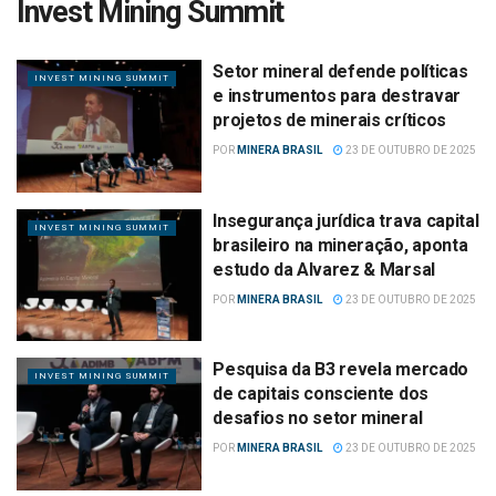
Invest Mining Summit
Setor mineral defende políticas
INVEST MINING SUMMIT
e instrumentos para destravar
projetos de minerais críticos
POR
MINERA BRASIL
23 DE OUTUBRO DE 2025
Insegurança jurídica trava capital
INVEST MINING SUMMIT
brasileiro na mineração, aponta
estudo da Alvarez & Marsal
POR
MINERA BRASIL
23 DE OUTUBRO DE 2025
Pesquisa da B3 revela mercado
INVEST MINING SUMMIT
de capitais consciente dos
desafios no setor mineral
POR
MINERA BRASIL
23 DE OUTUBRO DE 2025