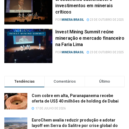
investimentos em minerais
críticos
POR
MINERA BRASIL
23 DE OUTUBRO DE 2025
Invest Mining Summit reúne
INVEST MINING SUMMIT
mineração e mercado financeiro
na Faria Lima
POR
MINERA BRASIL
23 DE OUTUBRO DE 2025
Tendências
Comentários
Último
Com cobre em alta, Paranapanema recebe
oferta de US$ 40 milhões de holding de Dubai
17 DE JULHO DE 2026
EuroChem avalia reduzir produção e adotar
layoff em Serra do Salitre por crise global do