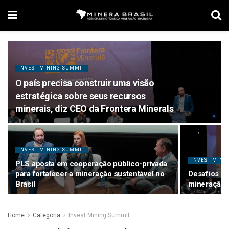
INVEST MINING SUMMIT
O país precisa construir uma visão
estratégica sobre seus recursos
minerais, diz CEO da Frontera Minerals
INVEST MINING SUMMIT
INVEST MINI
PLS aposta em cooperação público-privada
para fortalecer a mineração sustentável no
Desafios pa
Brasil
mineração 
Home
Categoria
Invest Mining Summit