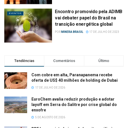
Encontro promovido pela ADIMB
EVENTOS
vai debater papel do Brasil na
transição energética global
POR
MINERA BRASIL
17 DE JULHO DE 2023
Tendências
Comentários
Último
Com cobre em alta, Paranapanema recebe
oferta de US$ 40 milhões de holding de Dubai
17 DE JULHO DE 2026
EuroChem avalia reduzir produção e adotar
layoff em Serra do Salitre por crise global do
enxofre
5 DE AGOSTO DE 2026