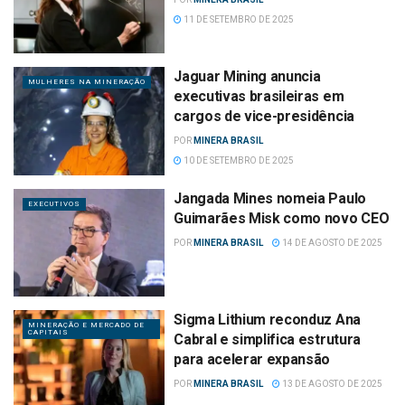
11 DE SETEMBRO DE 2025
Jaguar Mining anuncia
MULHERES NA MINERAÇÃO
executivas brasileiras em
cargos de vice-presidência
POR
MINERA BRASIL
10 DE SETEMBRO DE 2025
Jangada Mines nomeia Paulo
EXECUTIVOS
Guimarães Misk como novo CEO
POR
MINERA BRASIL
14 DE AGOSTO DE 2025
Sigma Lithium reconduz Ana
MINERAÇÃO E MERCADO DE
CAPITAIS
Cabral e simplifica estrutura
para acelerar expansão
POR
MINERA BRASIL
13 DE AGOSTO DE 2025