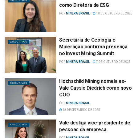
EXECUTIVOS
como Diretora de ESG
POR
MINERA BRASIL
10 DE OUTUBRO DE 2025
Secretária de Geologia e
EXECUTIVOS
Mineração confirma presença
no Invest Mining Summit
POR
MINERA BRASIL
7 DE OUTUBRO DE 2025
Hochschild Mining nomeia ex-
EXECUTIVOS
Vale Cassio Diedrich como novo
COO
POR
MINERA BRASIL
18 DE SETEMBRO DE 2025
Vale desliga vice-presidente de
EXECUTIVOS
pessoas da empresa
POR
MINERA BRASIL