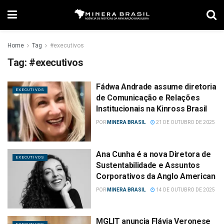
Home
Tag
#executivos
Tag:
#executivos
Fádwa Andrade assume diretoria
EXECUTIVOS
de Comunicação e Relações
Institucionais na Kinross Brasil
POR
MINERA BRASIL
21 DE OUTUBRO DE 2025
Ana Cunha é a nova Diretora de
EXECUTIVOS
Sustentabilidade e Assuntos
Corporativos da Anglo American
POR
MINERA BRASIL
14 DE OUTUBRO DE 2025
MGLIT anuncia Flávia Veronese