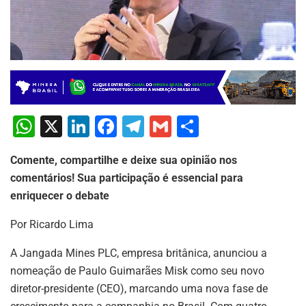
W
X
Li
F
T
G
S
h
n
a
el
m
h
Comente, compartilhe e deixe sua opinião nos
at
k
c
e
ai
ar
comentários! Sua participação é essencial para
s
e
e
gr
l
e
enriquecer o debate
A
dI
b
a
Por Ricardo Lima
p
n
o
m
p
o
A Jangada Mines PLC, empresa britânica, anunciou a
nomeação de Paulo Guimarães Misk como seu novo
k
diretor-presidente (CEO), marcando uma nova fase de