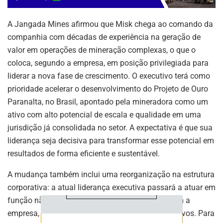
A Jangada Mines afirmou que Misk chega ao comando da
companhia com décadas de experiência na geração de
valor em operações de mineração complexas, o que o
coloca, segundo a empresa, em posição privilegiada para
liderar a nova fase de crescimento. O executivo terá como
ASSINE NOSSA
prioridade acelerar o desenvolvimento do Projeto de Ouro
NEWSLETTER
Paranalta, no Brasil, apontado pela mineradora como um
ativo com alto potencial de escala e qualidade em uma
Fique atualizado com as últimas
jurisdição já consolidada no setor. A expectativa é que sua
notíciase inovações do setor mineral
brasileiro.
liderança seja decisiva para transformar esse potencial em
resultados de forma eficiente e sustentável.
A mudança também inclui uma reorganização na estrutura
corporativa: a atual liderança executiva passará a atuar em
ASSINAR
função não executiva, medida que, de acordo com a
empresa, manterá estáveis os custos administrativos. Para