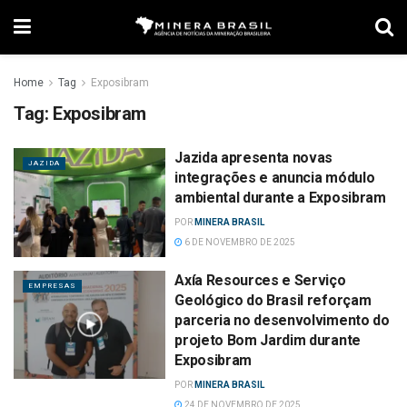
Home
Tag
Exposibram
Tag:
Exposibram
Jazida apresenta novas
JAZIDA
integrações e anuncia módulo
ambiental durante a Exposibram
POR
MINERA BRASIL
6 DE NOVEMBRO DE 2025
Axía Resources e Serviço
EMPRESAS
Geológico do Brasil reforçam
parceria no desenvolvimento do
projeto Bom Jardim durante
Exposibram
POR
MINERA BRASIL
24 DE NOVEMBRO DE 2025