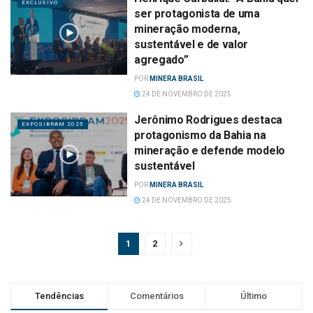
EXCLUSIVO
ser protagonista de uma
mineração moderna,
sustentável e de valor
agregado”
POR
MINERA BRASIL
24 DE NOVEMBRO DE 2025
Jerônimo Rodrigues destaca
EXPOSIBRAM 2025
protagonismo da Bahia na
mineração e defende modelo
sustentável
POR
MINERA BRASIL
24 DE NOVEMBRO DE 2025
1
2
Tendências
Comentários
Último