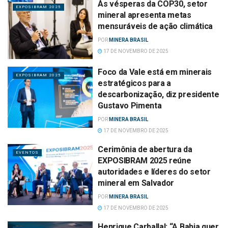
Às vésperas da COP30, setor
EXPOSIBRAM 2025
mineral apresenta metas
mensuráveis de ação climática
POR
MINERA BRASIL
17 DE NOVEMBRO DE 2025
Foco da Vale está em minerais
EXPOSIBRAM 2025
estratégicos para a
descarbonização, diz presidente
Gustavo Pimenta
POR
MINERA BRASIL
17 DE NOVEMBRO DE 2025
Cerimônia de abertura da
EVENTOS
EXPOSIBRAM 2025 reúne
autoridades e líderes do setor
mineral em Salvador
POR
MINERA BRASIL
17 DE NOVEMBRO DE 2025
Henrique Carballal: “A Bahia quer