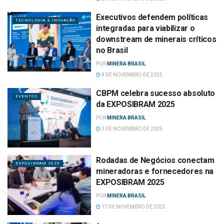
Executivos defendem políticas
TECNOLOGIA & INOVAÇÃO
integradas para viabilizar o
downstream de minerais críticos
no Brasil
POR
MINERA BRASIL
4 DE NOVEMBRO DE 2025
CBPM celebra sucesso absoluto
EVENTOS
da EXPOSIBRAM 2025
POR
MINERA BRASIL
3 DE NOVEMBRO DE 2025
Rodadas de Negócios conectam
EXPOSIBRAM 2025
mineradoras e fornecedores na
EXPOSIBRAM 2025
POR
MINERA BRASIL
17 DE NOVEMBRO DE 2025