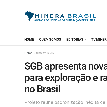
HOME
QUEM SOMOS
EDITORIAS
TV MINER
Home
Simexmin 2026
SGB apresenta nova 
para exploração e r
no Brasil
Projeto reúne padronização inédita de d