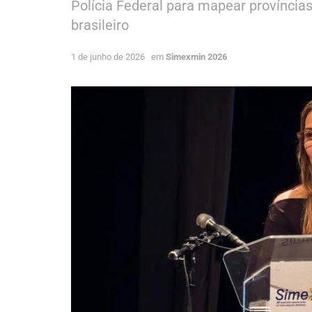
Polícia Federal para mapear províncias
brasileiro
1 de junho de 2026
em
Simexmin 2026