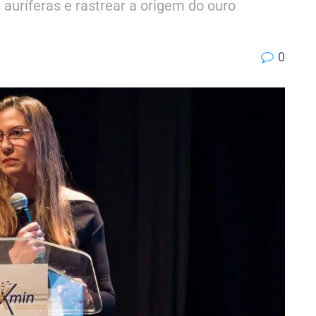
 auríferas e rastrear a origem do ouro
0