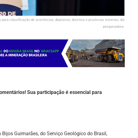
ra classificação de ocorrências, depósitos, distritos e províncias minerais, diz
pesquisadora.
omentários! Sua participação é essencial para
Bijos Guimarães, do Serviço Geológico do Brasil,