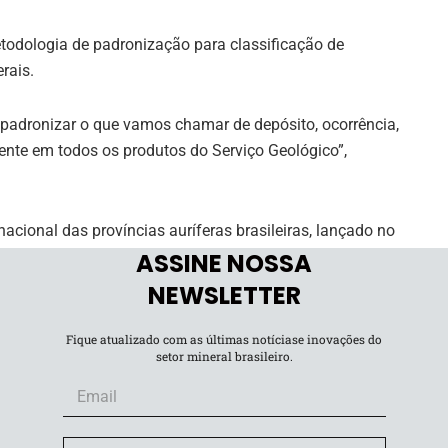
todologia de padronização para classificação de
erais.
padronizar o que vamos chamar de depósito, ocorrência,
frente em todos os produtos do Serviço Geológico”,
cional das províncias auríferas brasileiras, lançado no
ASSINE NOSSA
e econômicas sobre depósitos de ouro em escala
NEWSLETTER
elera análises de ouro
Fique atualizado com as últimas notíciase inovações do
setor mineral brasileiro.
cnologias automatizadas para análise morfológica e
ncentrados de bateia armazenados no acervo histórico do