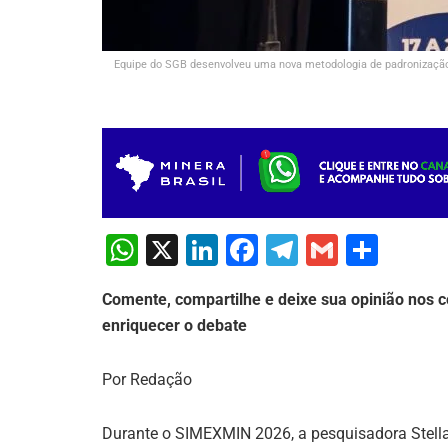
Equipe do SGB desenvolveu uma nova metodologia de padronização pa
W
X
Li
F
T
G
S
h
n
a
el
m
h
Comente, compartilhe e deixe sua opinião nos c
at
k
c
e
ai
ar
enriquecer o debate
s
e
e
gr
l
e
A
dI
b
a
Por Redação
p
n
o
m
p
o
Durante o SIMEXMIN 2026, a pesquisadora Stella 