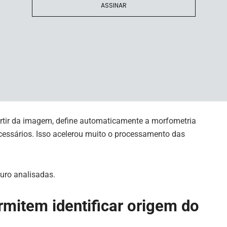
ASSINAR
características como forma, composição química e
itindo inferências sobre a origem dos depósitos.
 tornou inviável a análise manual tradicional. Para
o SGB desenvolveram ferramentas automatizadas
retamente de imagens.
rtir da imagem, define automaticamente a morfometria
cessários. Isso acelerou muito o processamento das
ouro analisadas.
rmitem identificar origem do