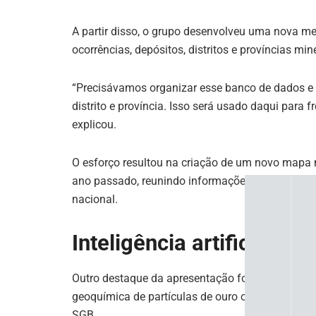
A partir disso, o grupo desenvolveu uma nova me
ocorrências, depósitos, distritos e províncias min
“Precisávamos organizar esse banco de dados e 
distrito e província. Isso será usado daqui para 
explicou.
O esforço resultou na criação de um novo mapa na
ano passado, reunindo informações geológicas 
nacional.
Inteligência artificial ac
Outro destaque da apresentação foi o uso de te
geoquímica de partículas de ouro obtidas em co
SGB.