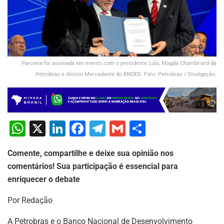
Parceria foi assinada em evento com o presidente Lula, Magda Chambriard da
Petrobras e Aloísio Mercadante do BNDES. Foto: Petrobras / Divulgação.
W
X
Li
F
T
G
S
h
n
a
el
m
h
Comente, compartilhe e deixe sua opinião nos
at
k
c
e
ai
ar
comentários! Sua participação é essencial para
s
e
e
gr
l
e
enriquecer o debate
A
dI
b
a
Por Redação
p
n
o
m
A Petrobras e o Banco Nacional de Desenvolvimento