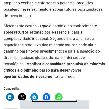
ampliar o conhecimento sobre o potencial produtivo
brasileiro nesse segmento e apoiar futuras oportunidades
de investimento.
Mercadante destacou que o domínio do conhecimento
sobre recursos estratégicos é essencial para a
competitividade industrial. Segundo ele, a análise da
capacidade produtiva dos minerais críticos pode abrir
ASSINE NOSSA
caminho para novos investimentos e para a inserção do
NEWSLETTER
Brasil em cadeias globais de maior intensidade
Fique atualizado com as últimas
tecnológica.
“Analisar a capacidade produtiva de minerais
notíciase inovações do setor mineral
críticos é o primeiro passo para desenvolver
brasileiro.
oportunidades de investimento”
, afirmou.
Compartilhe:
ASSINAR