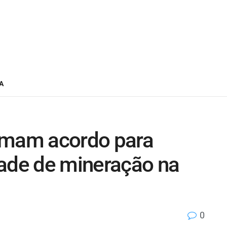
A
rmam acordo para
dade de mineração na
0