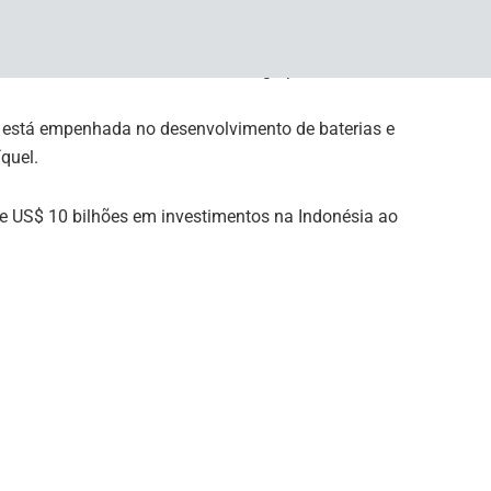
se Metals, expressou: “Esperamos trabalhar dentro da
para apoiar as ambições de downstreaming do país e
 interessadas e comunidades a longo prazo.”
, está empenhada no desenvolvimento de baterias e
íquel.
e US$ 10 bilhões em investimentos na Indonésia ao