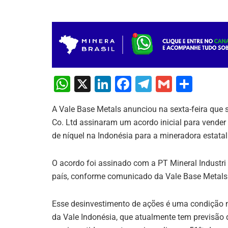
W
X
Li
F
T
G
S
h
n
a
el
m
h
A Vale Base Metals anunciou na sexta-feira que
at
k
c
e
ai
ar
Co. Ltd assinaram um acordo inicial para vende
s
e
e
gr
l
e
de níquel na Indonésia para a mineradora estatal
A
dI
b
a
p
n
o
m
O acordo foi assinado com a PT Mineral Industri
país, conforme comunicado da Vale Base Metals
p
o
k
Esse desinvestimento de ações é uma condição n
da Vale Indonésia, que atualmente tem previsão