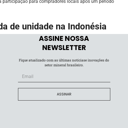
ua participação para compradores locais após um período
da de unidade na Indonésia
ASSINE NOSSA
acionista da Vale Indonésia, detendo 34% das ações,
NEWSLETTER
% e 11,5%, respectivamente. Isso representa uma
s de 43,79% e 15,03%. Cerca de 20% das ações da Vale
Fique atualizado com as últimas notíciase inovações do
te.
setor mineral brasileiro.
ecida para garantir a estabilidade operacional na
municado.
ASSINAR