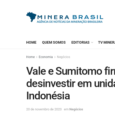
HOME
QUEM SOMOS
EDITORIAS
TV MINER
Home
Economia
Negócios
Vale e Sumitomo fi
desinvestir em uni
Indonésia
20 de novembro de 2023
em
Negócios