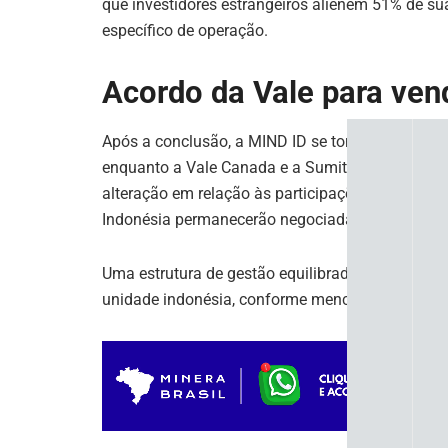
que investidores estrangeiros alienem 51% de s
específico de operação.
Acordo da Vale para ven
Após a conclusão, a MIND ID se tornará o maior 
enquanto a Vale Canada e a Sumitomo terão 33,9
alteração em relação às participações anteriore
Indonésia permanecerão negociadas publicamen
Uma estrutura de gestão equilibrada será estabel
unidade indonésia, conforme mencionado no co