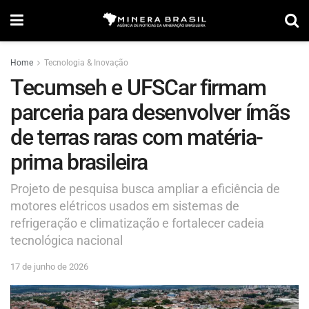
Home
Tecnologia & Inovação
Tecumseh e UFSCar firmam
parceria para desenvolver ímãs
de terras raras com matéria-
prima brasileira
Projeto de pesquisa busca ampliar a eficiência de
motores elétricos usados em sistemas de
refrigeração e climatização e fortalecer cadeia
tecnológica nacional
17 de junho de 2026