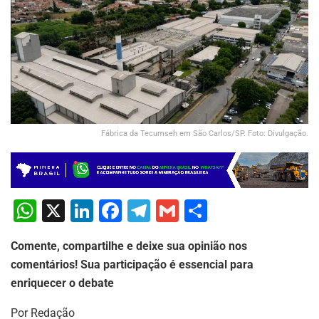
Fábrica da Tecumseh em São Carlos/SP. Foto: Divulgação.
W
X
Li
F
T
G
S
h
n
a
el
m
h
Comente, compartilhe e deixe sua opinião nos
at
k
c
e
ai
ar
comentários! Sua participação é essencial para
s
e
e
gr
l
e
enriquecer o debate
A
dI
b
a
Por Redação