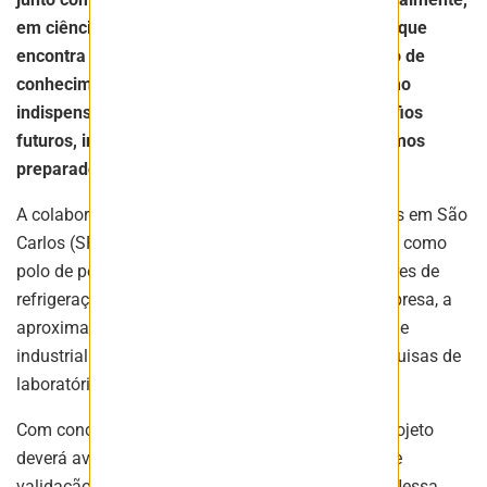
em ciência básica. Ou seja, não é só a aplicação que
encontra espaço na Embrapii; o desenvolvimento de
conhecimento fundamental é compreendido como
indispensável à possibilidade de, diante de desafios
futuros, inclusive os ainda desconhecidos, estarmos
preparados para seu enfrentamento”
, destacou.
A colaboração entre as duas instituições, sediadas em São
Carlos (SP), também reforça o papel do município como
polo de pesquisa e desenvolvimento para os setores de
refrigeração e climatização. De acordo com a empresa, a
aproximação entre o ambiente científico e o parque
industrial deverá contribuir para transformar pesquisas de
laboratório em aplicações voltadas ao mercado.
Com conclusão prevista para o final de 2027, o projeto
deverá avançar posteriormente para uma etapa de
validação industrial da tecnologia desenvolvida. Nessa