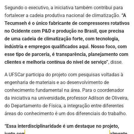
Segundo o executivo, a iniciativa também contribui para
fortalecer a cadeia produtiva nacional de climatização.
“A
Tecumseh é o único fabricante de compressores rotativos
no Ocidente com P&D e produção no Brasil, que precisa
de uma cadeia de climatização forte, com tecnologia,
ASSINE NOSSA
indústria e empregos qualificados aqui. Nosso foco, com
NEWSLETTER
esse tipo de parceria, é transparência, planejamento com
Fique atualizado com as últimas
clientes e melhoria contínua do nível de serviço”
, disse.
notíciase inovações do setor mineral
brasileiro.
A UFSCar participa do projeto com pesquisas voltadas à
engenharia de materiais e ao desenvolvimento de
conhecimento fundamental na área. Para o coordenador
da iniciativa na universidade, professor Adilson de Oliveira,
ASSINAR
do Departamento de Física, a integração entre diferentes
áreas do conhecimento é um dos diferenciais do trabalho.
“Essa interdisciplinaridade é um destaque no projeto,
junto com o fato de que se trata de trabalho, inicialmente,