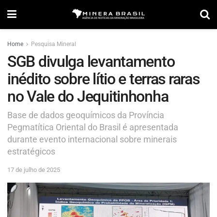
Home
Pesquisa Mineral
SGB divulga levantamento
inédito sobre lítio e terras raras
no Vale do Jequitinhonha
Base de dados geoquímicos da Província
Pegmatítica Oriental do Brasil é apresentada
durante evento internacional sobre minerais
estratégicos
17 de julho de 2025