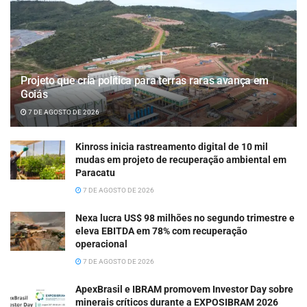
Projeto que cria política para terras raras avança em
Goiás
7 DE AGOSTO DE 2026
Kinross inicia rastreamento digital de 10 mil
mudas em projeto de recuperação ambiental em
Paracatu
7 DE AGOSTO DE 2026
Nexa lucra US$ 98 milhões no segundo trimestre e
eleva EBITDA em 78% com recuperação
operacional
7 DE AGOSTO DE 2026
ApexBrasil e IBRAM promovem Investor Day sobre
minerais críticos durante a EXPOSIBRAM 2026