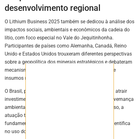
Fique atualizado com as últimas
desenvolvimento regional
notíciase inovações do setor mineral
brasileiro.
O Lithium Business 2025 também se dedicou à análise dos
impactos sociais, ambientais e econômicos da cadeia do
lítio, com foco especial no Vale do Jequitinhonha.
Participantes de países como Alemanha, Canadá, Reino
ASSINAR
Unido e Estados Unidos trouxeram diferentes perspectivas
sobre a geopolítica dos minerais estratégicos e debateram
mecanismos de incentivo à produção de baterias e
insumos minerais.
O Brasil, por sua vez, vem adotando medidas para atrair
investimentos e, ao mesmo tempo, promover a governança
ambiental nas regiões mineradoras. Nesse processo, a
atuação técnica do SGB tem sido considerada
fundamental para garantir transparência e base científica
no uso dos recursos naturais.