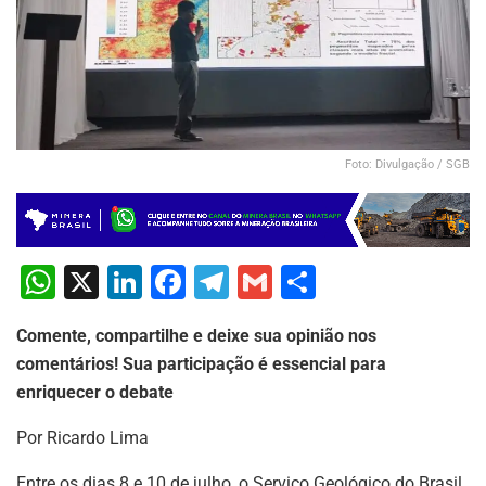
Foto: Divulgação / SGB
W
X
Li
F
T
G
S
h
n
a
el
m
h
Comente, compartilhe e deixe sua opinião nos
at
k
c
e
ai
ar
comentários! Sua participação é essencial para
s
e
e
gr
l
e
enriquecer o debate
A
dI
b
a
Por Ricardo Lima
p
n
o
m
Entre os dias 8 e 10 de julho, o Serviço Geológico do Brasil