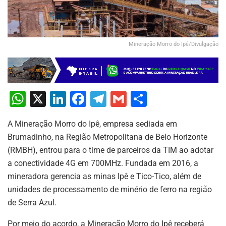
Mineração Morro do Ipê/Divulgação
W
X
Li
F
T
G
S
h
n
a
el
m
h
A Mineração Morro do Ipê, empresa sediada em
at
k
c
e
ai
ar
Brumadinho, na Região Metropolitana de Belo Horizonte
s
e
e
gr
l
e
(RMBH), entrou para o time de parceiros da TIM ao adotar
A
dI
b
a
a conectividade 4G em 700MHz. Fundada em 2016, a
p
n
o
m
mineradora gerencia as minas Ipê e Tico-Tico, além de
unidades de processamento de minério de ferro na região
p
o
de Serra Azul.
k
Por meio do acordo, a Mineração Morro do Ipê receberá