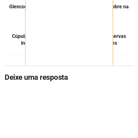
Glencore adquire participação em projeto de cobre na
Argentina por US$ 475 milhões
Próximo Post
Cúpula Amazônica: Petróleo, mineração e reservas
indígenas no centro do debate entre Países
Deixe uma resposta