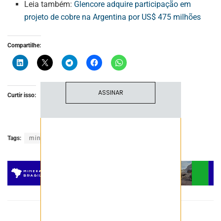
NEWSLETTER
Leia também:
Glencore adquire participação em
projeto de cobre na Argentina por US$ 475 milhões
Fique atualizado com as últimas
notíciase inovações do setor mineral
brasileiro.
Compartilhe:
ASSINAR
Curtir isso:
Tags:
mineração
mineradora
minério
Post Anterior