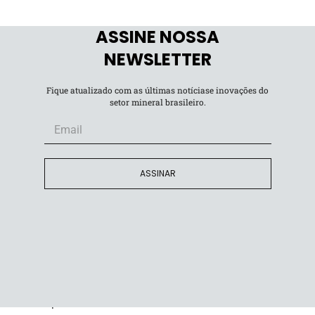
ASSINE NOSSA
 no setor de cobre e o projeto MARA é uma adição
NEWSLETTER
 está previsto para ser concluído no terceiro trimestre de
Fique atualizado com as últimas notíciase inovações do
setor mineral brasileiro.
ASSINAR
ercado sobre o status de desinvestimento de dois outros
cha, no Peru, deve ser concluída no terceiro trimestre de
da, no Chile, para a Rio Tinto, deve injetar US$ 45,6
bre, tem atraído investimentos significativos no setor,
ia com a empresa francesa Eramet em um acordo recente.