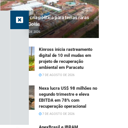
Projeto que cria política para terras raras
avança em Goiás
7 DE AGOSTO DE 2026
Kinross inicia rastreamento
digital de 10 mil mudas em
projeto de recuperação
ambiental em Paracatu
7 DE AGOSTO DE 2026
Nexa lucra US$ 98 milhões no
segundo trimestre e eleva
EBITDA em 78% com
recuperação operacional
7 DE AGOSTO DE 2026
ApexBrasil e IBRAM