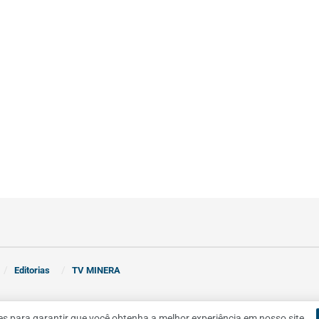
Editorias
TV MINERA
ies para garantir que você obtenha a melhor experiência em nosso site.