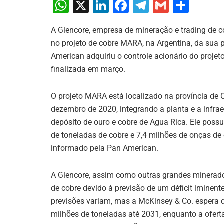
W
X
Li
F
T
G
S
h
n
a
el
m
h
A Glencore, empresa de mineração e trading de
at
k
c
e
ai
ar
no projeto de cobre MARA, na Argentina, da sua 
s
e
e
gr
l
e
American adquiriu o controle acionário do proje
A
dI
b
a
finalizada em março.
p
n
o
m
O projeto MARA está localizado na província de C
p
o
dezembro de 2020, integrando a planta e a infr
k
depósito de ouro e cobre de Agua Rica. Ele possu
de toneladas de cobre e 7,4 milhões de onças de 
informado pela Pan American.
A Glencore, assim como outras grandes minerad
de cobre devido à previsão de um déficit iminen
previsões variam, mas a McKinsey & Co. espera
milhões de toneladas até 2031, enquanto a ofert