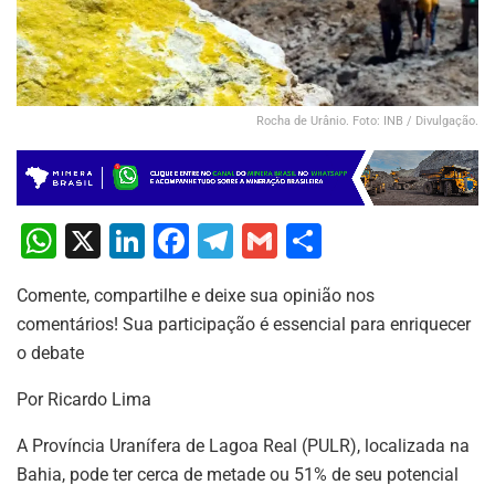
Rocha de Urânio. Foto: INB / Divulgação.
W
X
Li
F
T
G
S
h
n
a
el
m
h
Comente, compartilhe e deixe sua opinião nos
at
k
c
e
ai
ar
comentários! Sua participação é essencial para enriquecer
s
e
e
gr
l
e
o debate
A
dI
b
a
Por Ricardo Lima
p
n
o
m
p
o
A Província Uranífera de Lagoa Real (PULR), localizada na
Bahia, pode ter cerca de metade ou 51% de seu potencial
k