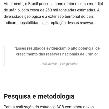
Atualmente, o Brasil possui o nono maior recurso mundial
de urânio, com cerca de 250 mil toneladas estimadas. A
diversidade geológica e a extensão territorial do país
indicam possibilidade de ampliação dessas reservas.
“
Esses resultados evidenciam o alto potencial de
crescimento das reservas nacionais de urânio
“
Raul Meloni – Pesquisador
ASSINE NOSSA
NEWSLETTER
Pesquisa e metodologia
Fique atualizado com as últimas
notíciase inovações do setor mineral
brasileiro.
Para a realização do estudo, o SGB combinou novas