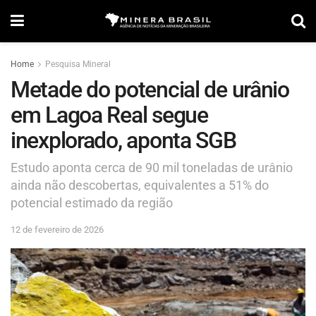
Home
Pesquisa Mineral
Metade do potencial de urânio
em Lagoa Real segue
inexplorado, aponta SGB
Estudo aponta cerca de 90 mil toneladas de urânio
ainda não descobertas, equivalentes a 51% do
potencial estimado da região
12 de fevereiro de 2026