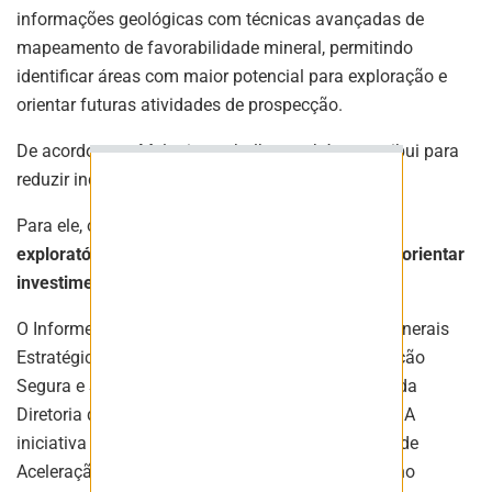
informações geológicas com técnicas avançadas de
mapeamento de favorabilidade mineral, permitindo
identificar áreas com maior potencial para exploração e
ASSINAR
orientar futuras atividades de prospecção.
De acordo com Meloni, o trabalho também contribui para
reduzir incertezas no setor.
Para ele, o estudo contribui para “
reduzir riscos
exploratórios e fornecer subsídios técnicos para orientar
investimentos futuros”
, explicou Meloni.
O Informe de Recursos Minerais nº 13, da série Minerais
Estratégicos, está vinculado ao Programa Mineração
Segura e Sustentável e à Ação Pesquisa Mineral, da
Diretoria de Geologia e Recursos Minerais (DGM). A
iniciativa conta com financiamento do Programa de
Aceleração do Crescimento (Novo PAC), do governo