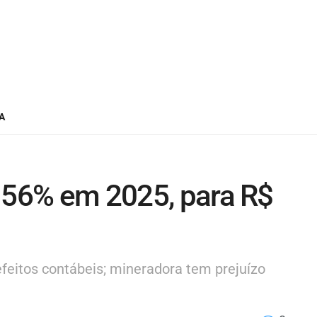
A
a 56% em 2025, para R$
efeitos contábeis; mineradora tem prejuízo