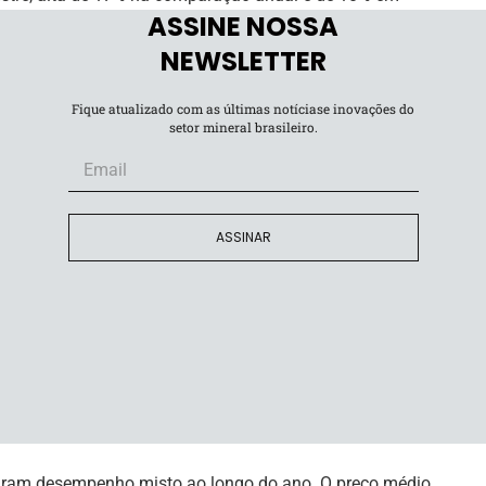
ASSINE NOSSA
ncipalmente pela maior contribuição do segmento de metais
 US$ 1,7 bilhão no período, enquanto a dívida líquida
NEWSLETTER
fim do trimestre.
Fique atualizado com as últimas notíciase inovações do
setor mineral brasileiro.
pcional, atingindo ou superando todos os guidances
 que reforçam nossa ambição de longo prazo”
, afirmou o
ASSINAR
C1 de finos de minério de ferro ficou em US$ 21,3 por
nual e segundo ano consecutivo de redução. O custo
% no ano, para US$ 54,2 por tonelada.
alizaram US$ -881 por tonelada no quarto trimestre,
paração anual, para US$ 9.001 por tonelada,
orias operacionais.
aram desempenho misto ao longo do ano. O preço médio