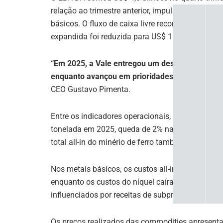
relação ao trimestre anterior, impulsionado pri
básicos. O fluxo de caixa livre recorrente atingiu
expandida foi reduzida para US$ 15,6 bilhões ao 
“Em 2025, a Vale entregou um desempenho exce
enquanto avançou em prioridades estratégicas
CEO Gustavo Pimenta.
Entre os indicadores operacionais, o custo caixa 
tonelada em 2025, queda de 2% na comparação a
total all-in do minério de ferro também recuou 3
Nos metais básicos, os custos all-in do cobre tot
enquanto os custos do níquel caíram 35% na com
influenciados por receitas de subprodutos e melh
Os preços realizados das commodities apresent