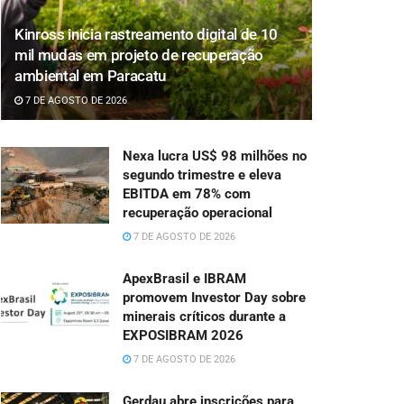
Kinross inicia rastreamento digital de 10
mil mudas em projeto de recuperação
ambiental em Paracatu
7 DE AGOSTO DE 2026
Nexa lucra US$ 98 milhões no
segundo trimestre e eleva
EBITDA em 78% com
recuperação operacional
7 DE AGOSTO DE 2026
ApexBrasil e IBRAM
promovem Investor Day sobre
minerais críticos durante a
EXPOSIBRAM 2026
7 DE AGOSTO DE 2026
Gerdau abre inscrições para