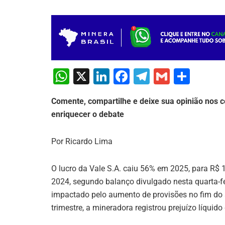
W
X
Li
F
T
G
S
h
n
a
el
m
h
Comente, compartilhe e deixe sua opinião nos c
at
k
c
e
ai
ar
enriquecer o debate
s
e
e
gr
l
e
A
dI
b
a
Por Ricardo Lima
p
n
o
m
p
o
O lucro da Vale S.A. caiu 56% em 2025, para R$ 1
2024, segundo balanço divulgado nesta quarta-fe
k
impactado pelo aumento de provisões no fim do a
trimestre, a mineradora registrou prejuízo líquido