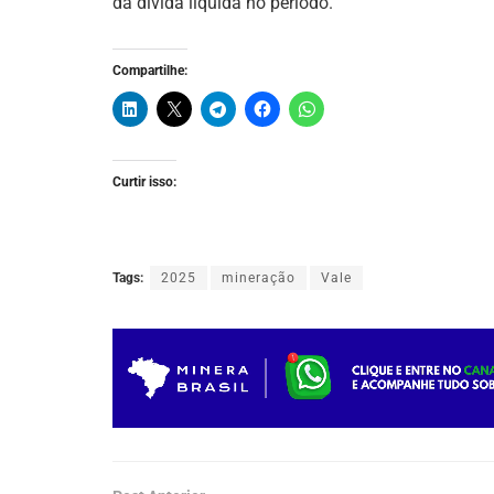
da dívida líquida no período.
Compartilhe:
Curtir isso:
Tags:
2025
mineração
Vale