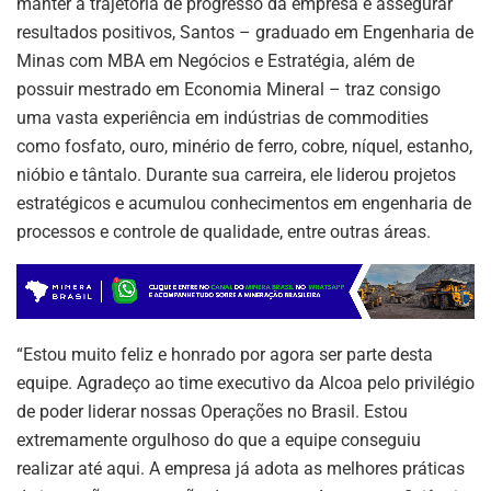
manter a trajetória de progresso da empresa e assegurar
resultados positivos, Santos – graduado em Engenharia de
Minas com MBA em Negócios e Estratégia, além de
possuir mestrado em Economia Mineral – traz consigo
uma vasta experiência em indústrias de commodities
como fosfato, ouro, minério de ferro, cobre, níquel, estanho,
nióbio e tântalo. Durante sua carreira, ele liderou projetos
estratégicos e acumulou conhecimentos em engenharia de
processos e controle de qualidade, entre outras áreas.
ASSINE NOSSA
NEWSLETTER
“Estou muito feliz e honrado por agora ser parte desta
Fique atualizado com as últimas
notíciase inovações do setor mineral
equipe. Agradeço ao time executivo da Alcoa pelo privilégio
brasileiro.
de poder liderar nossas Operações no Brasil. Estou
extremamente orgulhoso do que a equipe conseguiu
realizar até aqui. A empresa já adota as melhores práticas