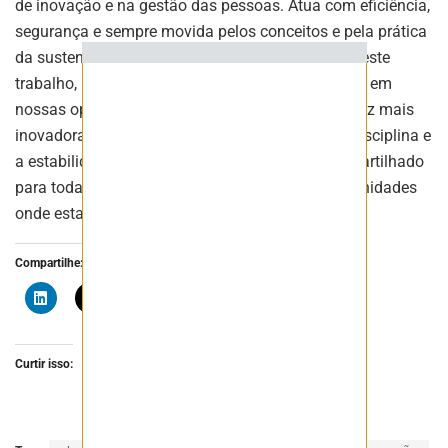
de inovação e na gestão das pessoas. Atua com eficiência,
ASSINAR
segurança e sempre movida pelos conceitos e pela prática
da sustentabilidade. Quero seguir em frente com este
trabalho, buscando incessantemente a excelência em
nossas operações, incentivando soluções cada vez mais
inovadoras, reduzindo os riscos, fortalecendo a disciplina e
a estabilidade operacional, e gerando valor compartilhado
para toda a cadeia, com prioridade para as comunidades
onde estamos presentes”, afirma Daniel Santos.
Compartilhe:
Curtir isso: