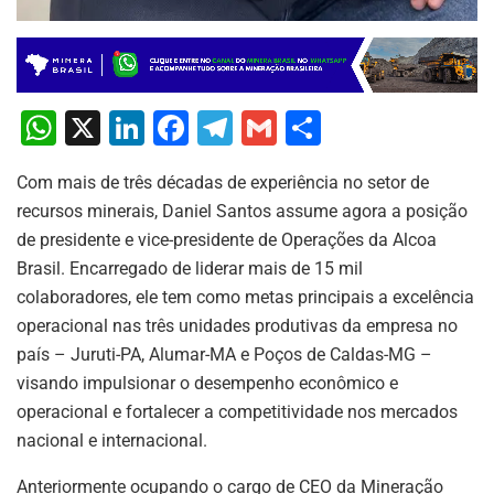
W
X
Li
F
T
G
S
h
n
a
el
m
h
Com mais de três décadas de experiência no setor de
at
k
c
e
ai
ar
recursos minerais, Daniel Santos assume agora a posição
s
e
e
gr
l
e
de presidente e vice-presidente de Operações da Alcoa
A
dI
b
a
Brasil. Encarregado de liderar mais de 15 mil
p
n
o
m
colaboradores, ele tem como metas principais a excelência
operacional nas três unidades produtivas da empresa no
p
o
país – Juruti-PA, Alumar-MA e Poços de Caldas-MG –
k
visando impulsionar o desempenho econômico e
operacional e fortalecer a competitividade nos mercados
nacional e internacional.
Anteriormente ocupando o cargo de CEO da Mineração