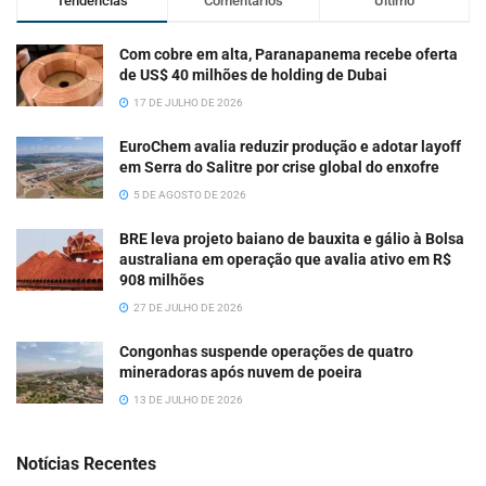
Tendências
Comentários
Último
Com cobre em alta, Paranapanema recebe oferta
de US$ 40 milhões de holding de Dubai
17 DE JULHO DE 2026
EuroChem avalia reduzir produção e adotar layoff
em Serra do Salitre por crise global do enxofre
5 DE AGOSTO DE 2026
BRE leva projeto baiano de bauxita e gálio à Bolsa
australiana em operação que avalia ativo em R$
908 milhões
27 DE JULHO DE 2026
Congonhas suspende operações de quatro
mineradoras após nuvem de poeira
13 DE JULHO DE 2026
Notícias Recentes