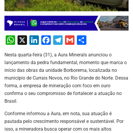
W
X
Li
F
T
G
S
h
n
a
el
m
h
Nesta quarta-feira (31), a Aura Minerals anunciou o
at
k
c
e
ai
ar
lançamento da pedra fundamental, momento que marca o
s
e
e
gr
l
e
início das obras da unidade Borborema, localizada no
A
dI
b
a
município de Currais Novos, no Rio Grande do Norte. Dessa
p
n
o
m
forma, a empresa de mineração com foco em ouro
confirma o seu compromisso de fortalecer a atuação no
p
o
Brasil.
k
Conforme informou a Aura, em nota, sua atuação é
pautada pelo crescimento responsável e sustentável. Por
isso, a mineradora busca operar com os mais altos