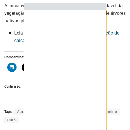
A iniciativa tem garantido o desenvolvimento saudável da
vegetação no local, com mais de oito mil mudas de árvores
nativas plantadas.
Leia também:
CBPM abre edital para exploração de
calcário em Jacobina
Compartilhe:
Curtir isso:
Tags:
Aura Minerals
mineração
mineradora
minério
Ouro