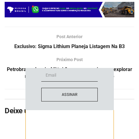
ASSINE NOSSA
Post Anterior
NEWSLETTER
Exclusivo: Sigma Lithium Planeja Listagem Na B3
Fique atualizado com as últimas
notíciase inovações do setor mineral
Próximo Post
brasileiro.
Petrobras e ArcelorMittal firmam parceria para explorar
negócios sustentáveis de baixo carbono
ASSINAR
Deixe uma resposta