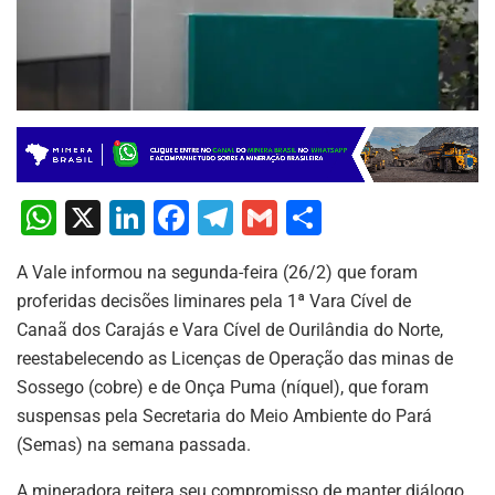
W
X
Li
F
T
G
S
h
n
a
el
m
h
A Vale informou na segunda-feira (26/2) que foram
at
k
c
e
ai
ar
proferidas decisões liminares pela 1ª Vara Cível de
s
e
e
gr
l
e
Canaã dos Carajás e Vara Cível de Ourilândia do Norte,
A
dI
b
a
reestabelecendo as Licenças de Operação das minas de
p
n
o
m
Sossego (cobre) e de Onça Puma (níquel), que foram
suspensas pela Secretaria do Meio Ambiente do Pará
p
o
(Semas) na semana passada.
k
A mineradora reitera seu compromisso de manter diálogo