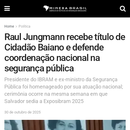
Home
Política
Raul Jungmann recebe título de
Cidadão Baiano e defende
coordenação nacional na
segurança pública
Presidente do IBRAM e ex-ministro da Segurança
Pública foi homenageado por sua atuação nacional;
cerimônia ocorre na mesma semana em que
Salvador sedia a Exposibram 2025
30 de outubro de 2025