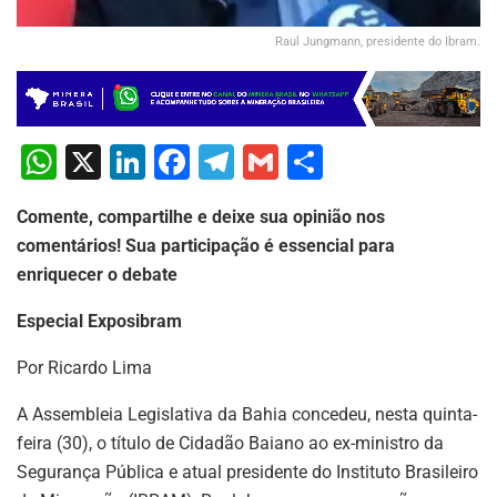
Raul Jungmann, presidente do Ibram.
W
X
Li
F
T
G
S
h
n
a
el
m
h
Comente, compartilhe e deixe sua opinião nos
at
k
c
e
ai
ar
comentários! Sua participação é essencial para
s
e
e
gr
l
e
enriquecer o debate
A
dI
b
a
Especial Exposibram
p
n
o
m
p
o
Por Ricardo Lima
k
A Assembleia Legislativa da Bahia concedeu, nesta quinta-
feira (30), o título de Cidadão Baiano ao ex-ministro da
Segurança Pública e atual presidente do Instituto Brasileiro