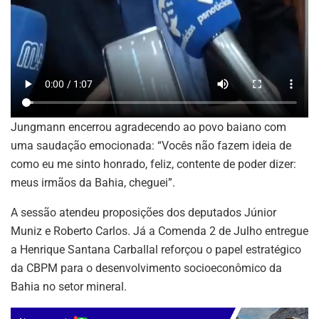
Jungmann encerrou agradecendo ao povo baiano com
uma saudação emocionada: “Vocês não fazem ideia de
como eu me sinto honrado, feliz, contente de poder dizer:
ASSINE NOSSA
meus irmãos da Bahia, cheguei”.
NEWSLETTER
A sessão atendeu proposições dos deputados Júnior
Muniz e Roberto Carlos. Já a Comenda 2 de Julho entregue
Fique atualizado com as últimas
notíciase inovações do setor mineral
a Henrique Santana Carballal reforçou o papel estratégico
brasileiro.
da CBPM para o desenvolvimento socioeconômico da
Bahia no setor mineral.