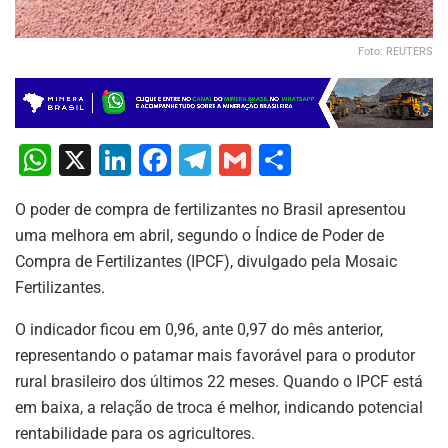
Foto: REUTERS
W
X
Li
F
T
G
S
h
n
a
el
m
h
O poder de compra de fertilizantes no Brasil apresentou
at
k
c
e
ai
ar
uma melhora em abril, segundo o Índice de Poder de
s
e
e
gr
l
e
Compra de Fertilizantes (IPCF), divulgado pela Mosaic
A
dI
b
a
Fertilizantes.
p
n
o
m
O indicador ficou em 0,96, ante 0,97 do mês anterior,
p
o
representando o patamar mais favorável para o produtor
k
rural brasileiro dos últimos 22 meses. Quando o IPCF está
em baixa, a relação de troca é melhor, indicando potencial
rentabilidade para os agricultores.