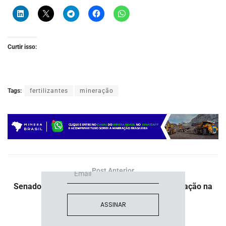
Curtir isso:
Tags:
fertilizantes
mineração
ASSINE NOSSA
NEWSLETTER
Fique atualizado com as últimas
notíciase inovações do setor mineral
brasileiro.
Post Anterior
Senadores propõem regulamentação da mineração na
Amazônia
ASSINAR
Próximo Post