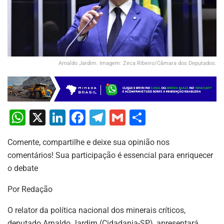
Arnaldo Jardim. Imagem: Zeca Ribeiro/Câmara dos Deputados.
W
X
Li
F
T
G
S
h
n
a
el
m
h
Comente, compartilhe e deixe sua opinião nos
at
k
c
e
ai
ar
comentários! Sua participação é essencial para enriquecer
s
e
e
gr
l
e
o debate
A
dI
b
a
Por Redação
p
n
o
m
p
o
O relator da política nacional dos minerais críticos,
deputado Arnaldo Jardim (Cidadania-SP), apresentará