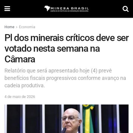
Home
Economia
Pl dos minerais críticos deve ser
votado nesta semana na
Câmara
Relatório que será apresentado hoje (4) prevê
benefícios fiscais progressivos conforme avanço na
cadeia produtiva.
4 de maio de 2026