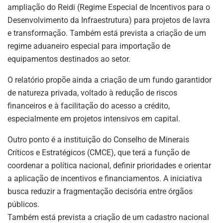
ampliação do Reidi (Regime Especial de Incentivos para o
Desenvolvimento da Infraestrutura) para projetos de lavra
e transformação. Também está prevista a criação de um
regime aduaneiro especial para importação de
equipamentos destinados ao setor.
O relatório propõe ainda a criação de um fundo garantidor
de natureza privada, voltado à redução de riscos
financeiros e à facilitação do acesso a crédito,
especialmente em projetos intensivos em capital.
Outro ponto é a instituição do Conselho de Minerais
ASSINE NOSSA
Críticos e Estratégicos (CMCE), que terá a função de
NEWSLETTER
coordenar a política nacional, definir prioridades e orientar
a aplicação de incentivos e financiamentos. A iniciativa
Fique atualizado com as últimas
busca reduzir a fragmentação decisória entre órgãos
notíciase inovações do setor mineral
brasileiro.
públicos.
Também está prevista a criação de um cadastro nacional