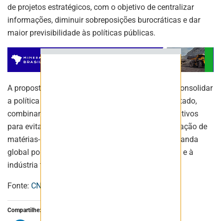
de projetos estratégicos, com o objetivo de centralizar
informações, diminuir sobreposições burocráticas e dar
ASSINAR
maior previsibilidade às políticas públicas.
A proposta integra um esforço mais amplo para consolidar
a política de minerais críticos como agenda de Estado,
combinando planejamento, financiamento e incentivos
para evitar que o país permaneça restrito à exportação de
matérias-primas em um cenário de crescente demanda
global por insumos ligados à transição energética e à
indústria tecnológica.
Fonte:
CNN
.
Compartilhe: