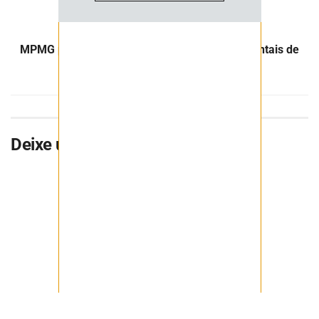
Próximo Post
MPMG propõe ação para reparar danos ambientais de
mina desativada em Catas Altas
Deixe uma resposta