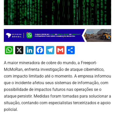
W
X
Li
F
T
G
S
h
n
a
el
m
h
A maior mineradora de cobre do mundo, a Freeport-
at
k
c
e
ai
ar
McMoRan, enfrenta investigação de ataque cibernético,
s
e
e
gr
l
e
com impacto limitado até o momento. A empresa informou
A
dI
b
a
que o incidente afetou seus sistemas de informação, com
p
n
o
m
possibilidade de impactos futuros nas operações se o
ataque persistir. Medidas foram tomadas para solucionar a
p
o
situação, contando com especialistas terceirizados e apoio
k
policial.