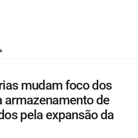
A
erias mudam foco dos
ara armazenamento de
ados pela expansão da