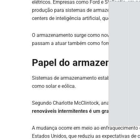
elétricos. Empresas como Ford e Stellantis, em 
produção para sistemas de armazenamento, com
centers de inteligência artificial, que exigem f
O armazenamento surge como nova frente de negó
passam a atuar também como fornecedores de inf
Papel do armazenamento
Sistemas de armazenamento estabilizam redes e
como solar e eólica.
Segundo Charlotte McClintock, analista da Rhodi
renováveis intermitentes é um grande valor d
A mudança ocorre em meio ao enfraquecimento de 
Estados Unidos, que reduziu as expectativas de 