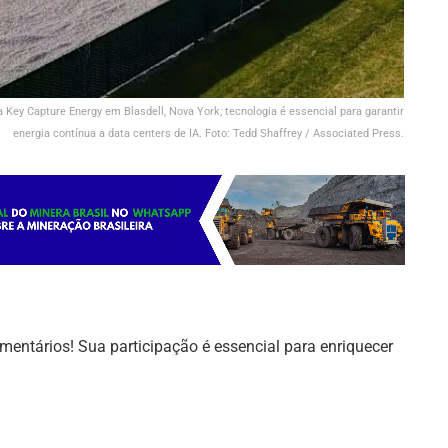
Key Capture Energy em Blasdell, Nova York; tecnologia é essencial para garantir
energia contínua a data centers de IA. Foto: Tedd Shaffrey / Associated Press.
mentários! Sua participação é essencial para enriquecer