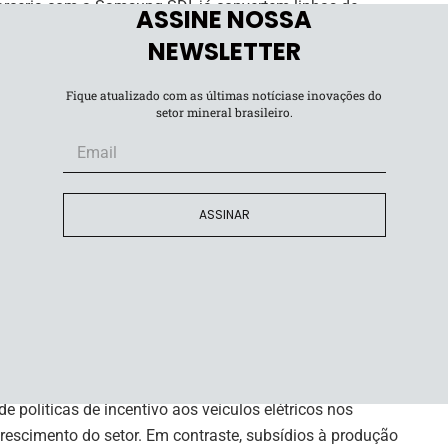
parceria com a Samsung SDI, já convertem linhas de
ASSINE NOSSA
o revelado pelo
Financial Times
. A expansão de data
NEWSLETTER
ornecimento contínuo de energia, impulsiona a mudança.
Fique atualizado com as últimas notíciase inovações do
cios para montadoras e fabricantes de baterias, que
setor mineral brasileiro.
raestrutura energética.
 de energia
ASSINAR
létricas e compensam a variação de fontes renováveis
um nos setores de energia e clima,
“equilibrar energias
o armazenamento”
.
políticas de incentivo aos veículos elétricos nos
crescimento do setor. Em contraste, subsídios à produção