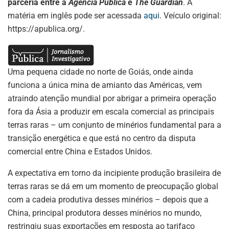
p
o
parceria entre a
Agência Pública
e
The Guardian
. A
k
matéria em inglês pode ser acessada
aqui
. Veículo original:
https://apublica.org/.
Uma pequena cidade no norte de Goiás, onde ainda
funciona a única mina de amianto das Américas, vem
atraindo atenção mundial por abrigar a primeira operação
fora da Ásia a produzir em escala comercial as principais
terras raras – um conjunto de minérios fundamental para a
transição energética e que está no centro da disputa
comercial entre China e Estados Unidos.
A expectativa em torno da incipiente produção brasileira de
terras raras se dá em um momento de preocupação global
com a cadeia produtiva desses minérios – depois que a
China, principal produtora desses minérios no mundo,
restringiu suas exportações em resposta ao tarifaço