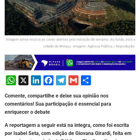
Imagem aérea mostra as cavas abertas pela extração de amianto. Ao fundo, está a
cidade de Minaçu. Imagem: Agência Pública / Reprodução.
W
X
Li
F
T
G
S
h
n
a
el
m
h
Comente, compartilhe e deixe sua opinião nos
at
k
c
e
ai
ar
comentários! Sua participação é essencial para
s
e
e
gr
l
e
enriquecer o debate
A
dI
b
a
A reportagem a seguir está na integra, como foi escrita
p
n
o
m
por Isabel Seta, com edição de Giovana Girardi, feita em