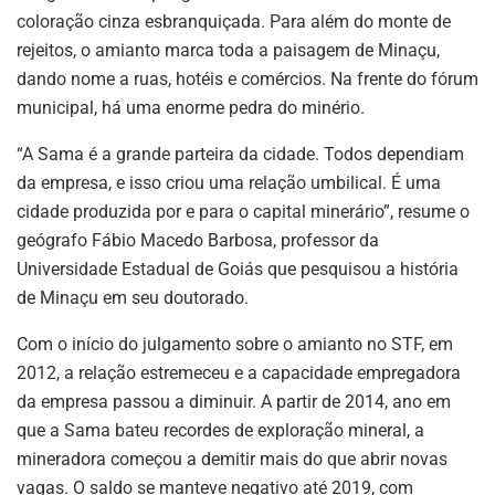
coloração cinza esbranquiçada. Para além do monte de
rejeitos, o amianto marca toda a paisagem de Minaçu,
dando nome a ruas, hotéis e comércios. Na frente do fórum
municipal, há uma enorme pedra do minério.
ASSINE NOSSA
“A Sama é a grande parteira da cidade. Todos dependiam
NEWSLETTER
da empresa, e isso criou uma relação umbilical. É uma
cidade produzida por e para o capital minerário”, resume o
Fique atualizado com as últimas
notíciase inovações do setor mineral
geógrafo Fábio Macedo Barbosa, professor da
brasileiro.
Universidade Estadual de Goiás que pesquisou a história
de Minaçu em seu doutorado.
Com o início do julgamento sobre o amianto no STF, em
ASSINAR
2012, a relação estremeceu e a capacidade empregadora
da empresa passou a diminuir. A partir de 2014, ano em
que a Sama bateu recordes de exploração mineral, a
mineradora começou a demitir mais do que abrir novas
vagas. O saldo se manteve negativo até 2019, com