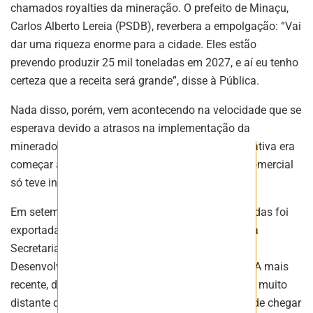
chamados royalties da mineração. O prefeito de Minaçu,
Carlos Alberto Lereia (PSDB), reverbera a empolgação: “Vai
dar uma riqueza enorme para a cidade. Eles estão
prevendo produzir 25 mil toneladas em 2027, e aí eu tenho
certeza que a receita será grande”, disse à Pública.
Nada disso, porém, vem acontecendo na velocidade que se
esperava devido a atrasos na implementação da
mineradora e dificuldades operacionais. A expectativa era
começar a produção em 2022, mas a operação comercial
só teve início em janeiro do ano passado.
Em setembro, uma primeira remessa de 60 toneladas foi
exportada para a China, conforme informações da
Secretaria de Comércio Exterior, do Ministério de
Desenvolvimento, Indústria, Comércio e Serviços. A mais
recente, de fevereiro, foi de 419 toneladas – ainda muito
distante da expectativa de produção da empresa de chegar