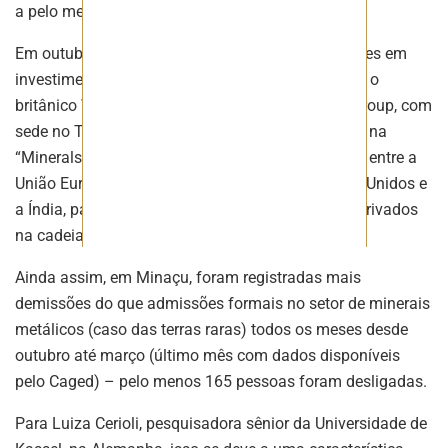
a pelo menos 5 mil toneladas por ano.
Em outubro, a mineradora recebeu US$ 150 milhões em
investimentos de outros dois fundos estrangeiros, o
britânico Vision Blue e o The Energy & Minerals Group, com
sede no Texas. A Serra Verde também foi incluída na
“Minerals Security Partnership”, uma colaboração entre a
União Europeia e 14 países, entre eles os Estados Unidos e
a Índia, para aumentar investimentos públicos e privados
na cadeia global de minerais críticos.
Ainda assim, em Minaçu, foram registradas mais
demissões do que admissões formais no setor de minerais
metálicos (caso das terras raras) todos os meses desde
outubro até março (último mês com dados disponíveis
pelo Caged) – pelo menos 165 pessoas foram desligadas.
Para Luiza Cerioli, pesquisadora sênior da Universidade de