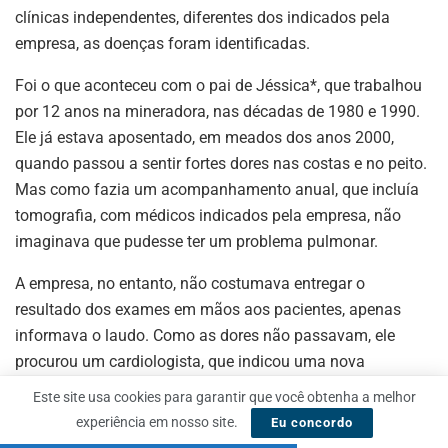
clínicas independentes, diferentes dos indicados pela
empresa, as doenças foram identificadas.
Foi o que aconteceu com o pai de Jéssica*, que trabalhou
por 12 anos na mineradora, nas décadas de 1980 e 1990.
Ele já estava aposentado, em meados dos anos 2000,
quando passou a sentir fortes dores nas costas e no peito.
Mas como fazia um acompanhamento anual, que incluía
tomografia, com médicos indicados pela empresa, não
imaginava que pudesse ter um problema pulmonar.
A empresa, no entanto, não costumava entregar o
resultado dos exames em mãos aos pacientes, apenas
informava o laudo. Como as dores não passavam, ele
procurou um cardiologista, que indicou uma nova
tomografia. O exame revelou um tumor no pulmão que,
Este site usa cookies para garantir que você obtenha a melhor
segundo os médicos, já estava lá havia pelo menos cinco
experiência em nosso site.
Eu concordo
anos – sem que nada tivesse sido diagnosticado nas