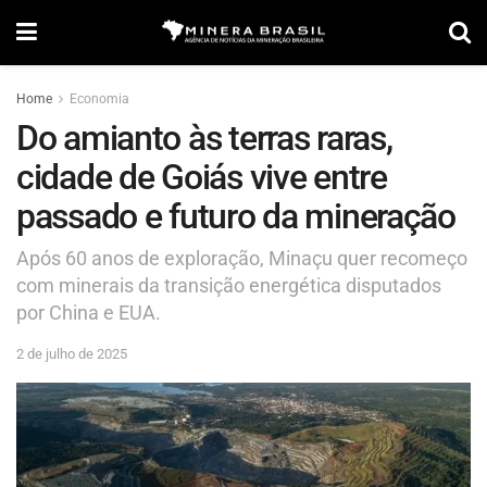
Home
Economia
Do amianto às terras raras,
cidade de Goiás vive entre
passado e futuro da mineração
Após 60 anos de exploração, Minaçu quer recomeço
com minerais da transição energética disputados
por China e EUA.
2 de julho de 2025