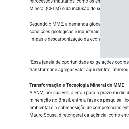
retrocessos tributários, como os embates recen
Mineral (CFEM) e da inclusão do setor no chamad
Segundo o MME, a demanda global por minerais cr
condições geológicas e industriais de se posici
limpas e descarbonização da economia mundial
“Essa janela de oportunidade exige ações coordena
transformar e agregar valor aqui dentro”, afirmou 
Transformação e Tecnologia Mineral do MME
A ANM, por sua vez, alertou para o prazo médio d
mineração no Brasil, entre a fase de pesquisa, l
ambiental e a sobreposição de competências ent
Mauro Sousa, diretor-geral da agência, como entr