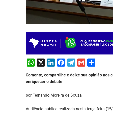
W
X
Li
F
T
G
S
h
n
a
el
m
h
Comente, compartilhe e deixe sua opinião nos c
at
k
c
e
ai
ar
enriquecer o debate
s
e
e
gr
l
e
A
dI
b
a
por Fernando Moreira de Souza
p
n
o
m
p
o
Audiência pública realizada nesta terça-feira (