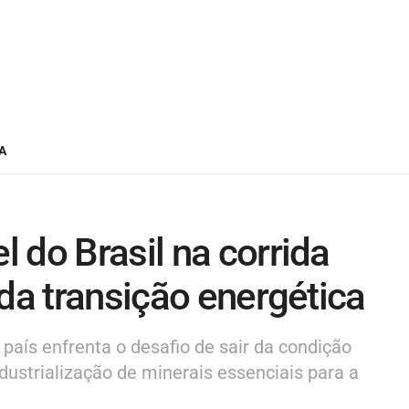
A
 do Brasil na corrida
 da transição energética
país enfrenta o desafio de sair da condição
dustrialização de minerais essenciais para a