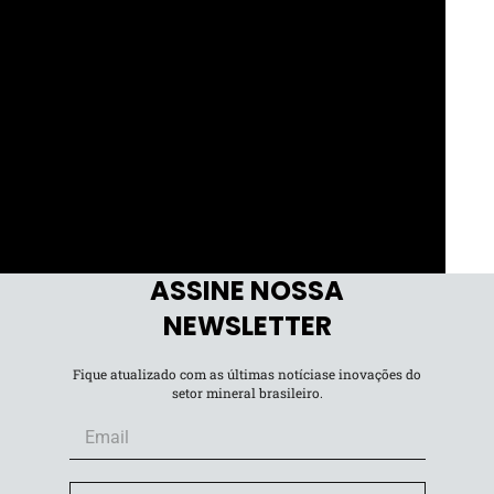
ASSINE NOSSA
NEWSLETTER
Fique atualizado com as últimas notíciase inovações do
setor mineral brasileiro.
eciso garantir estabilidade regulatória e evitar