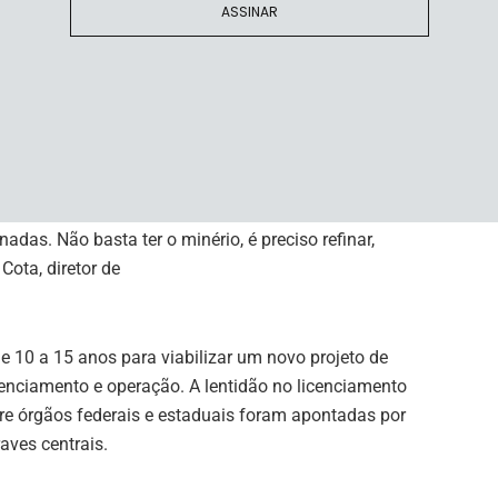
tes em torno da Compensação Financeira pela Exploração
ASSINAR
o “imposto do pecado” previsto na reforma tributária.
íticos pode crescer até 500% até 2050, e o Brasil possui
onar como fornecedor-chave na transição para energias
.
das. Não basta ter o minério, é preciso refinar,
Cota, diretor de
e 10 a 15 anos para viabilizar um novo projeto de
icenciamento e operação. A lentidão no licenciamento
re órgãos federais e estaduais foram apontadas por
aves centrais.