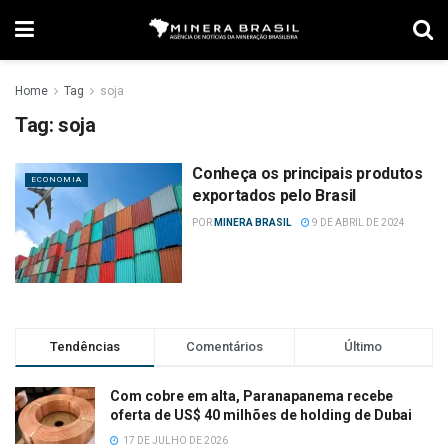
Home
Tag
soja
Tag:
soja
Conheça os principais produtos
ECONOMIA
exportados pelo Brasil
POR
MINERA BRASIL
9 DE ABRIL DE 2024
Tendências
Comentários
Último
Com cobre em alta, Paranapanema recebe
oferta de US$ 40 milhões de holding de Dubai
17 DE JULHO DE 2026