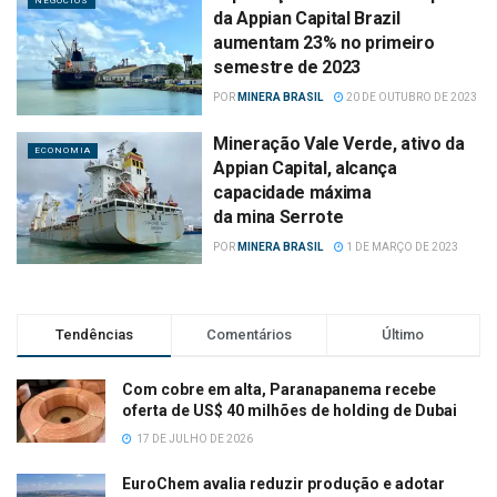
NEGÓCIOS
da Appian Capital Brazil
aumentam 23% no primeiro
semestre de 2023
POR
MINERA BRASIL
20 DE OUTUBRO DE 2023
Mineração Vale Verde, ativo da
ECONOMIA
Appian Capital, alcança
capacidade máxima
da mina Serrote
POR
MINERA BRASIL
1 DE MARÇO DE 2023
Tendências
Comentários
Último
Com cobre em alta, Paranapanema recebe
oferta de US$ 40 milhões de holding de Dubai
17 DE JULHO DE 2026
EuroChem avalia reduzir produção e adotar