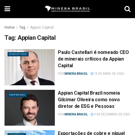
Home
Tag
Appian Capital
Tag:
Appian Capital
Paulo Castellari é nomeado CEO
EXECUTIVOS
de minerais críticos da Appian
Capital
POR
MINERA BRASIL
15 DE ABRIL DE 2026
Appian Capital Brazil nomeia
EMPRESAS
Gilcimar Oliveira como novo
diretor de ESG e Pessoas
POR
MINERA BRASIL
9 DE DEZEMBRO DE 2025
Exportações de cobre e níquel