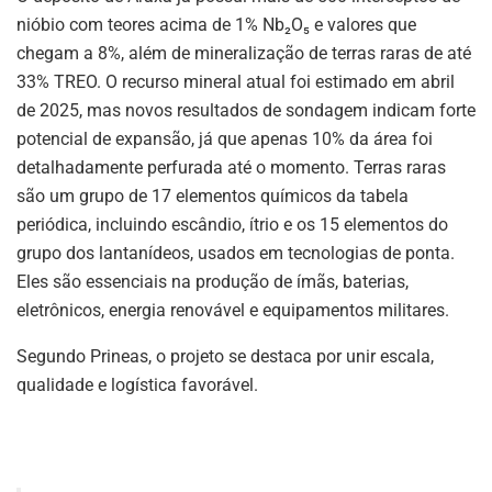
nióbio com teores acima de 1% Nb₂O₅ e valores que
chegam a 8%, além de mineralização de terras raras de até
33% TREO. O recurso mineral atual foi estimado em abril
de 2025, mas novos resultados de sondagem indicam forte
potencial de expansão, já que apenas 10% da área foi
detalhadamente perfurada até o momento. Terras raras
são um grupo de 17 elementos químicos da tabela
periódica, incluindo escândio, ítrio e os 15 elementos do
grupo dos lantanídeos, usados em tecnologias de ponta.
Eles são essenciais na produção de ímãs, baterias,
eletrônicos, energia renovável e equipamentos militares.
Segundo Prineas, o projeto se destaca por unir escala,
ASSINE NOSSA
qualidade e logística favorável.
NEWSLETTER
Fique atualizado com as últimas
notíciase inovações do setor mineral
brasileiro.