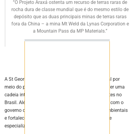
“O Projeto Araxá ostenta um recurso de terras raras de
rocha dura de classe mundial que é do mesmo estilo de
depósito que as duas principais minas de terras raras
fora da China – a mina Mt Weld da Lynas Corporation e
ASSINAR
a Mountain Pass da MP Materials.”
John Prineas – CEO da Saint George
A St George obteve ainda apoio do governo federal por
meio do programa MagBras, que busca desenvolver uma
cadeia integrada de terras raras e ímãs permanentes no
Brasil. Além disso, assinou acordo de cooperação com o
governo de Minas Gerais para agilizar licenças ambientais
e fortalecer a presença local, contando com equipe
especializada no país.