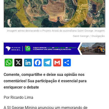
Imagem aérea destacando o Projeto Araxá da australiana Saint George. Imagem:
Saint George / Divulgação.
W
X
Li
F
T
G
S
h
n
a
el
m
h
Comente, compartilhe e deixe sua opinião nos
at
k
c
e
ai
ar
comentários! Sua participação é essencial para
s
e
e
gr
l
e
enriquecer o debate
A
dI
b
a
Por Ricardo Lima
p
n
o
m
A St George Mining anunciou um memorando de