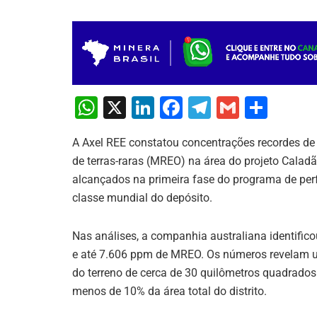
W
X
Li
F
T
G
S
h
n
a
el
m
h
A Axel REE constatou concentrações recordes de 
at
k
c
e
ai
ar
de terras-raras (MREO) na área do projeto Caladã
s
e
e
gr
l
e
alcançados na primeira fase do programa de per
A
dI
b
a
classe mundial do depósito.
p
n
o
m
Nas análises, a companhia australiana identific
p
o
e até 7.606 ppm de MREO. Os números revelam um
k
do terreno de cerca de 30 quilômetros quadrados
menos de 10% da área total do distrito.