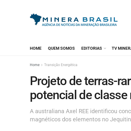
HOME
QUEM SOMOS
EDITORIAS
TV MINER
Home
Transição Energética
Projeto de terras-ra
potencial de classe
A australiana Axel REE identificou con
magnéticos dos elementos no Jequiti