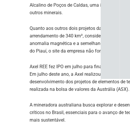
Alcalino de Poços de Caldas, uma importante áre
outros minerais.
Quanto aos outros dois projetos da companhia no
arrendamento de 340 km², considerado uma opor
anomalia magnética e a semelhança geológica c
do Piauí, o site da empresa não fornece mais det
Axel REE fez IPO em julho para financiar projetos
Em julho deste ano, a Axel realizou uma oferta púb
desenvolvimento dos projetos de elementos de ter
realizada na bolsa de valores da Austrália (ASX).
A mineradora australiana busca explorar e desenv
críticos no Brasil, essenciais para o avanço de
mais sustentável.