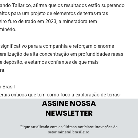
nando Tallarico, afirma que os resultados estão superando
ltos para um projeto de elementos de terras-raras
iro furo de trado em 2023, a mineradora tem
minério.
significativo para a companhia e reforçam o enorme
ineralização de alta concentração em profundidades rasas
se depósito, e estamos confiantes de que mais
ra.
 Brasil
ais críticos que tem como foco a exploração de terras-
ASSINE NOSSA
ojetos para explorar no Brasil, distribuídos em Minas
il km².
NEWSLETTER
Fique atualizado com as últimas notíciase inovações do
 400 km² no Vale do Lítio, o outro projeto mineiro é o
setor mineral brasileiro.
32 km² na região Sul do Estado, próxima ao Complexo