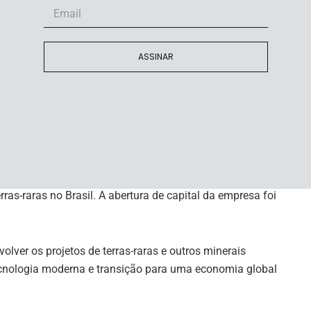
a enriquecida de elementos de terras-raras, além de
ASSINAR
 País, o do Mato Grosso, chamado Itiquira, é um
tunidade promissora, devido à localização sobre uma
om complexos que hospedam terras-raras. Já quanto ao
alhes.
 de terras-raras
lica inicial (da sigla IPO, em inglês), para financiar o
ras-raras no Brasil. A abertura de capital da empresa foi
olver os projetos de terras-raras e outros minerais
 tecnologia moderna e transição para uma economia global