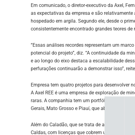
Em comunicado, o diretor-executivo da Axel, Fer
as expectativas da empresa e são relativamente a
hospedado em argila. Segundo ele, desde o prime
consistentemente encontrado grandes teores de 
“Essas análises recordes representam um marco 
potencial do projeto”, diz. “A continuidade da m
e ao longo do eixo destaca a escalabilidade des
perfurações continuarão a demonstrar isso”, reite
Empresa tem quatro projetos para desenvolver no
A Axel REE é uma empresa de exploração de miner
raras. A companhia tem um portfólio de quatro pr
Gerais, Mato Grosso e Piauí, que abrangem 1,1 m
Além do Caladão, que se trata de arrendamento de
Caldas, com licenças que cobrem uma área de 2