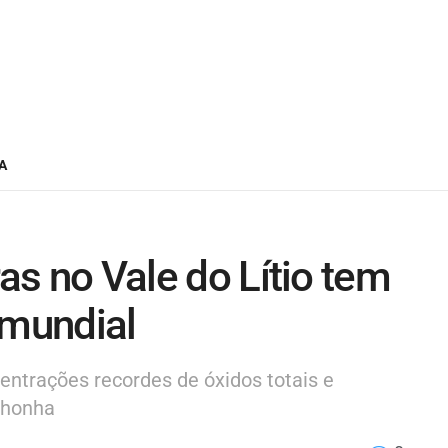
A
ras no Vale do Lítio tem
 mundial
centrações recordes de óxidos totais e
nhonha