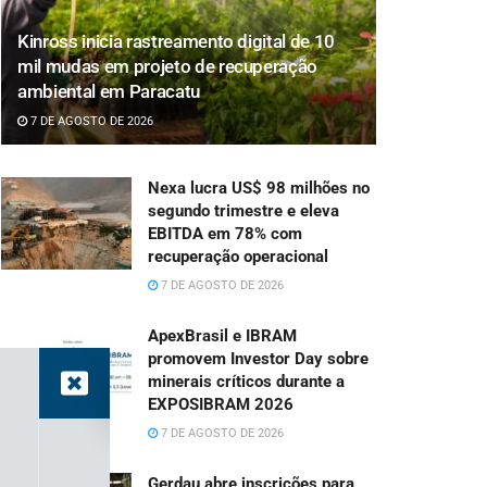
Kinross inicia rastreamento digital de 10
mil mudas em projeto de recuperação
ambiental em Paracatu
7 DE AGOSTO DE 2026
Nexa lucra US$ 98 milhões no
segundo trimestre e eleva
EBITDA em 78% com
recuperação operacional
7 DE AGOSTO DE 2026
ApexBrasil e IBRAM
promovem Investor Day sobre
minerais críticos durante a
EXPOSIBRAM 2026
7 DE AGOSTO DE 2026
Gerdau abre inscrições para