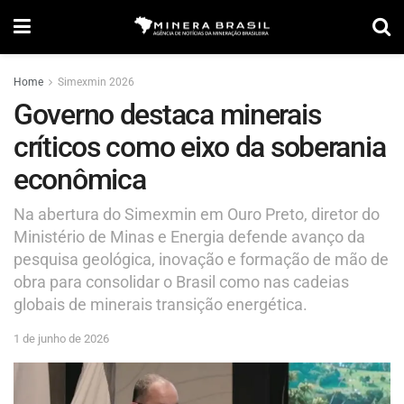
Home
Simexmin 2026
Governo destaca minerais
críticos como eixo da soberania
econômica
Na abertura do Simexmin em Ouro Preto, diretor do
Ministério de Minas e Energia defende avanço da
pesquisa geológica, inovação e formação de mão de
obra para consolidar o Brasil como nas cadeias
globais de minerais transição energética.
1 de junho de 2026