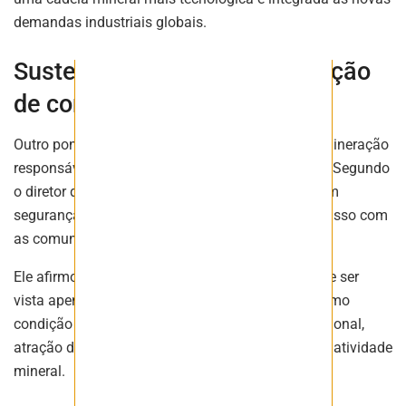
demandas industriais globais.
Sustentabilidade como condição
de competitividade
Outro ponto central da fala foi a defesa de uma mineração
responsável do ponto de vista ambiental e social. Segundo
o diretor do MME, não há mineração do futuro sem
segurança operacional, transparência e compromisso com
as comunidades onde os projetos estão inseridos.
Ele afirmou ainda que a sustentabilidade não deve ser
vista apenas como obrigação regulatória, mas como
condição essencial para competitividade internacional,
atração de investimentos e legitimidade social da atividade
mineral.