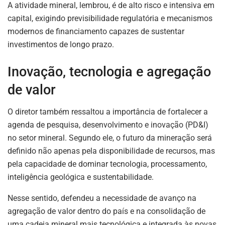
A atividade mineral, lembrou, é de alto risco e intensiva em
capital, exigindo previsibilidade regulatória e mecanismos
modernos de financiamento capazes de sustentar
investimentos de longo prazo.
Inovação, tecnologia e agregação
de valor
ASSINE NOSSA
O diretor também ressaltou a importância de fortalecer a
NEWSLETTER
agenda de pesquisa, desenvolvimento e inovação (PD&I)
Fique atualizado com as últimas
no setor mineral. Segundo ele, o futuro da mineração será
notíciase inovações do setor mineral
definido não apenas pela disponibilidade de recursos, mas
brasileiro.
pela capacidade de dominar tecnologia, processamento,
inteligência geológica e sustentabilidade.
Nesse sentido, defendeu a necessidade de avanço na
ASSINAR
agregação de valor dentro do país e na consolidação de
uma cadeia mineral mais tecnológica e integrada às novas