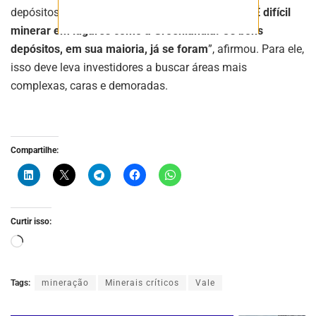
depósitos mais acessíveis já foram explorados. “
É difícil
minerar em lugares como a Groenlândia. Os bons
depósitos, em sua maioria, já se foram
”, afirmou. Para ele,
isso deve leva investidores a buscar áreas mais
complexas, caras e demoradas.
Compartilhe:
Curtir isso:
Tags:
mineração
Minerais críticos
Vale