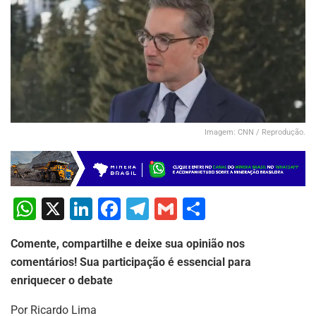
Imagem: CNN / Reprodução.
W
X
Li
F
T
G
S
h
n
a
el
m
h
Comente, compartilhe e deixe sua opinião nos
at
k
c
e
ai
ar
comentários! Sua participação é essencial para
s
e
e
gr
l
e
enriquecer o debate
A
dI
b
a
Por Ricardo Lima