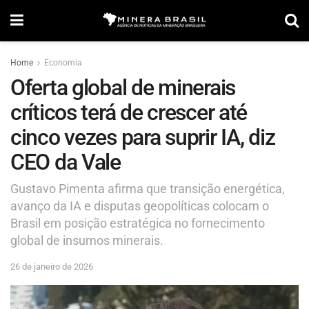
Home
Economia
Oferta global de minerais
críticos terá de crescer até
cinco vezes para suprir IA, diz
CEO da Vale
Gustavo Pimenta afirma que transição energética,
avanço da IA e disputas geopolíticas colocam o
Brasil em posição estratégica no fornecimento
global de insumos minerais.
26 de janeiro de 2026