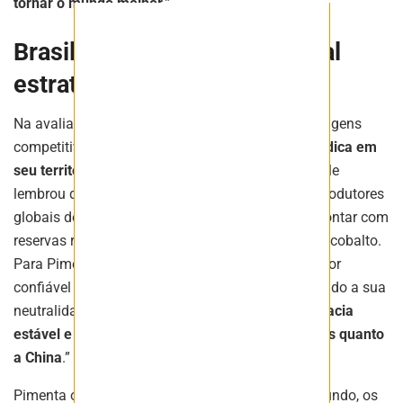
tornar o mundo melhor.”
Brasil como fornecedor global
estratégico
Na avaliação do CEO da Vale, o Brasil reúne vantagens
competitivas únicas. “
O Brasil tem a tabela periódica em
seu território. Temos tudo em escala
”, afirmou. Ele
lembrou que o país está entre os cinco maiores produtores
globais de minério de ferro de alto teor, além de contar com
reservas relevantes de terras raras, níquel, cobre e cobalto.
Para Pimenta, o país se apresenta como fornecedor
confiável em um cenário global fragmentado, devido a sua
neutralidade geopolítica. “
O Brasil é uma democracia
estável e pode abastecer tanto os Estados Unidos quanto
a China
.”
Pimenta observou que, em diversas regiões do mundo, os