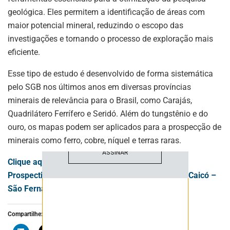
geológica. Eles permitem a identificação de áreas com
maior potencial mineral, reduzindo o escopo das
investigações e tornando o processo de exploração mais
ASSINE NOSSA
eficiente.
NEWSLETTER
Esse tipo de estudo é desenvolvido de forma sistemática
Fique atualizado com as últimas
pelo SGB nos últimos anos em diversas províncias
notíciase inovações do setor mineral
minerais de relevância para o Brasil, como Carajás,
brasileiro.
Quadrilátero Ferrífero e Seridó. Além do tungstênio e do
ouro, os mapas podem ser aplicados para a prospecção de
minerais como ferro, cobre, níquel e terras raras.
ASSINAR
Clique aqui e saiba mais sobre o Mapa de
Prospectividade para Tungstênio e Ouro da área Caicó –
São Fernando – Jucurutu.
Compartilhe: