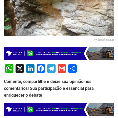
Divulgação/SGB
W
X
Li
F
T
G
S
h
n
a
el
m
h
Comente, compartilhe e deixe sua opinião nos
at
k
c
e
ai
ar
comentários! Sua participação é essencial para
s
e
e
gr
l
e
enriquecer o debate
A
dI
b
a
p
n
o
m