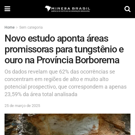
Home
Sem categoria
Novo estudo aponta áreas
promissoras para tungstênio e
ouro na Província Borborema
Os dados revelam que 62% das ocorrências se
concentram em regiões de alto e muito alto
potencial prospectivo, que correspondem a apenas
23,59% da área total analisada
25 de março de 2025