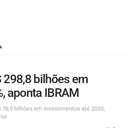
A
 298,8 bilhões em
%, aponta IBRAM
$ 76,9 bilhões em investimentos até 2030,
ior