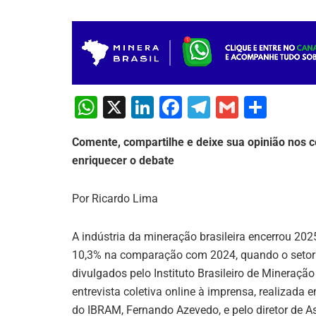
W
X
Li
F
T
G
S
h
n
a
el
m
h
Comente, compartilhe e deixe sua opinião nos c
at
k
c
e
ai
ar
enriquecer o debate
s
e
e
gr
l
e
A
dI
b
a
Por Ricardo Lima
p
n
o
m
p
o
A indústria da mineração brasileira encerrou 20
10,3% na comparação com 2024, quando o setor 
k
divulgados pelo Instituto Brasileiro de Mineraç
entrevista coletiva online à imprensa, realizada 
do IBRAM, Fernando Azevedo, e pelo diretor de As