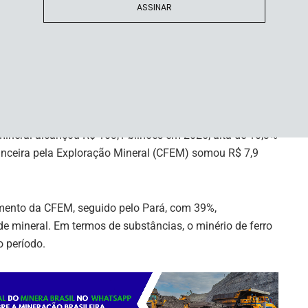
ASSINAR
timentos em mineração para o período 2025–2029 era de
 mineral alcançou R$ 103,1 bilhões em 2025, alta de 10,3%
nceira pela Exploração Mineral (CFEM) somou R$ 7,9
imento da CFEM, seguido pelo Pará, com 39%,
e mineral. Em termos de substâncias, o minério de ferro
 período.