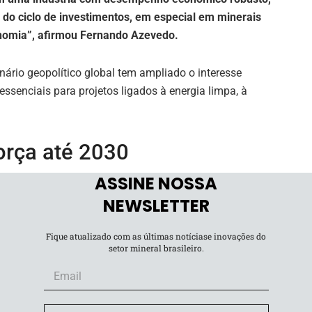
 do ciclo de investimentos, em especial em minerais
onomia”, afirmou Fernando Azevedo.
enário geopolítico global tem ampliado o interesse
 essenciais para projetos ligados à energia limpa, à
orça até 2030
ASSINE NOSSA
expansão do ciclo de investimentos na mineração. A
NEWSLETTER
30 é de US$ 76,9 bilhões, valor 12,5% superior ao
Fique atualizado com as últimas notíciase inovações do
setor mineral brasileiro.
rte significativa desses aportes. A previsão de
1,3 bilhões até 2030, crescimento de 15,2% em relação à
etor às demandas globais de transição energética e