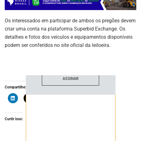
ASSINE NOSSA
Os interessados em participar de ambos os pregões devem
NEWSLETTER
criar uma conta na plataforma Superbid Exchange. Os
Fique atualizado com as últimas
detalhes e fotos dos veículos e equipamentos disponíveis
notíciase inovações do setor mineral
podem ser conferidos no site oficial da leiloeira.
brasileiro.
ASSINAR
Compartilhe:
Curtir isso: