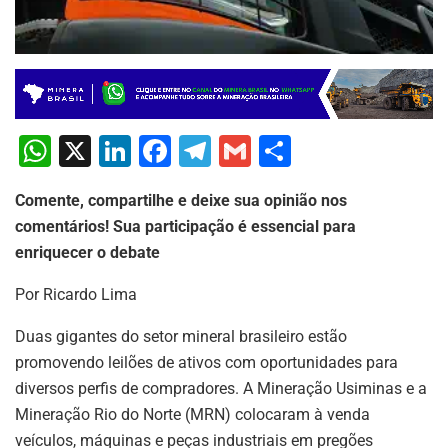
W
X
Li
F
T
G
S
h
n
a
el
m
h
Comente, compartilhe e deixe sua opinião nos
at
k
c
e
ai
ar
comentários! Sua participação é essencial para
s
e
e
gr
l
e
enriquecer o debate
A
dI
b
a
Por Ricardo Lima
p
n
o
m
p
o
Duas gigantes do setor mineral brasileiro estão
promovendo leilões de ativos com oportunidades para
k
diversos perfis de compradores. A Mineração Usiminas e a
Mineração Rio do Norte (MRN) colocaram à venda
veículos, máquinas e peças industriais em pregões