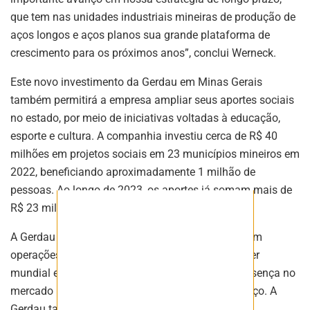
ASSINE NOSSA
que tem nas unidades industriais mineiras de produção de
NEWSLETTER
aços longos e aços planos sua grande plataforma de
Fique atualizado com as últimas
crescimento para os próximos anos”, conclui Werneck.
notíciase inovações do setor mineral
brasileiro.
Este novo investimento da Gerdau em Minas Gerais
também permitirá a empresa ampliar seus aportes sociais
no estado, por meio de iniciativas voltadas à educação,
esporte e cultura. A companhia investiu cerca de R$ 40
ASSINAR
milhões em projetos sociais em 23 municípios mineiros em
2022, beneficiando aproximadamente 1 milhão de
pessoas. Ao longo de 2023, os aportes já somam mais de
R$ 23 milhões.
A Gerdau é uma empresa siderúrgica brasileira com
operações em mais de 10 países. A empresa é líder
mundial em produção de aço e tem uma forte presença no
mercado brasileiro, onde é a maior produtora de aço. A
Gerdau também é uma das principais empresas