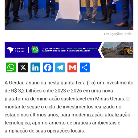
Divulgação/Gerdau
W
X
Li
F
T
G
S
h
n
a
el
m
h
A Gerdau anunciou nesta quinta-feira (15) um investimento
at
k
c
e
ai
ar
de R$ 3,2 bilhões entre 2023 e 2026 em uma nova
s
e
e
gr
l
e
plataforma de mineração sustentável em Minas Gerais. O
A
dI
b
a
montante segue o ciclo de investimentos realizado no
p
n
o
m
estado nos últimos anos, para modernização, atualização
tecnológica, aprimoramento de práticas ambientais e
p
o
ampliação de suas operações locais.
k