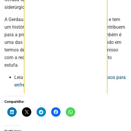
siderúrgicas da América Latina e da Europa.
A Gerdau é comprometida com a sustentabilidade e tem
um histórico de investimentos em projetos que contribuem
para a proteção do meio ambiente. A empresa também é
uma das principais empresas siderúrgicas do mundo em
termos de eficiência energética e tem um compromisso
com a redução de suas emissões de gases de efeito
estufa.
Leia também:
Mineração assume compromissos para
enfrentar mudanças climáticas
Compartilhe: