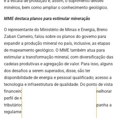
e a escala de produção e, assim, o suprimento desses
minérios, bem como ampliar o conhecimento geológico.
ASSINE NOSSA
MME destaca planos para estimular mineração
NEWSLETTER
O representante do Ministério de Minas e Energia, Breno
Fique atualizado com as últimas
notíciase inovações do setor mineral
Zaban Carneiro, falou sobre os planos do governo para
brasileiro.
expandir a produção mineral no país, inclusive, as etapas
de mapeamento geológico. O MME também atua para
estimular a transformação mineral, com diversificação das
cadeias produtivas e agregação de valor. Para isso, alguns
ASSINAR
dos desafios a serem superados, disse, são ter
disponibilidade de energia e pessoal qualificado; acesso a
tecnologia e infraestrutura de qualidade. Do ponto de vista
financeiro, ele disse que o governo analisa como melhorar
perfil de retorno da indústria mineral. Os regimes
tributários, disse, são ponto crítico e o MME acompanha a
regulamentação da reforma tributária.