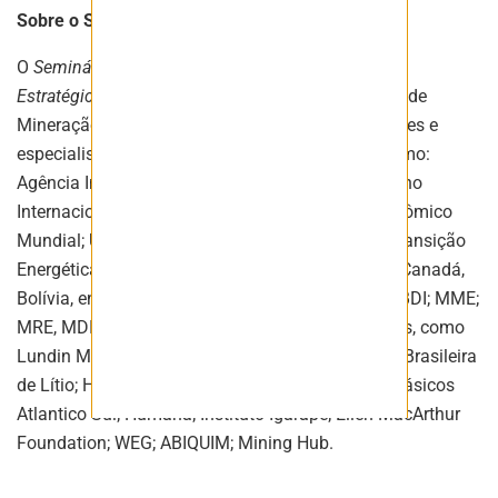
Sobre o Seminário
O
Seminário Internacional de Minerais Críticos e
Estratégicos
é organizado pelo Instituto Brasileiro de
Mineração (IBRAM). Tem a presença de autoridades e
especialistas de vários países e organizações, como:
Agência Internacional de Energia; ICMM – Conselho
Internacional de Mineração e Metais; Fórum Econômico
Mundial; União Europeia; Unesco; Comissão de Transição
Energética; representações diplomáticas de EUA, Canadá,
Bolívia, entre outras; além de BNDES; CNI; CNA; ABDI; MME;
MRE, MDIC; ANM; SGB/CPRM; CTEM; mineradoras, como
Lundin Mining; CBMM; Vale; Kinross; Companhia Brasileira
de Lítio; Hydro; organizações como Vale Metais Básicos
Atlantico Sul; Humana; Instituto Igarapé; Ellen MacArthur
Foundation; WEG; ABIQUIM; Mining Hub.