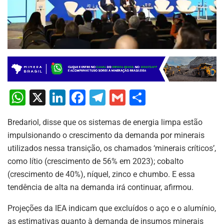
W
X
Li
F
T
G
S
h
n
a
el
m
h
Bredariol, disse que os sistemas de energia limpa estão
at
k
c
e
ai
ar
impulsionando o crescimento da demanda por minerais
s
e
e
gr
l
e
utilizados nessa transição, os chamados ‘minerais críticos’,
A
dI
b
a
como lítio (crescimento de 56% em 2023); cobalto
p
n
o
m
(crescimento de 40%), níquel, zinco e chumbo. E essa
tendência de alta na demanda irá continuar, afirmou.
p
o
k
Projeções da IEA indicam que excluídos o aço e o alumínio,
as estimativas quanto à demanda de insumos minerais