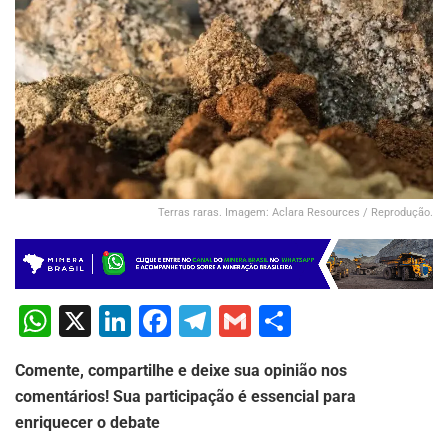
Terras raras. Imagem: Aclara Resources / Reprodução.
W
X
Li
F
T
G
S
h
n
a
el
m
h
Comente, compartilhe e deixe sua opinião nos
at
k
c
e
ai
ar
comentários! Sua participação é essencial para
s
e
e
gr
l
e
enriquecer o debate