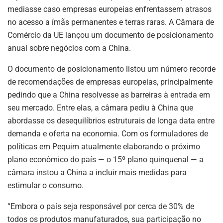
mediasse caso empresas europeias enfrentassem atrasos
no acesso a ímãs permanentes e terras raras. A Câmara de
Comércio da UE lançou um documento de posicionamento
anual sobre negócios com a China.
O documento de posicionamento listou um número recorde
de recomendações de empresas europeias, principalmente
pedindo que a China resolvesse as barreiras à entrada em
seu mercado. Entre elas, a câmara pediu à China que
abordasse os desequilíbrios estruturais de longa data entre
demanda e oferta na economia. Com os formuladores de
políticas em Pequim atualmente elaborando o próximo
ASSINE NOSSA
plano econômico do país — o 15º plano quinquenal — a
NEWSLETTER
câmara instou a China a incluir mais medidas para
estimular o consumo.
Fique atualizado com as últimas
notíciase inovações do setor mineral
“Embora o país seja responsável por cerca de 30% de
brasileiro.
todos os produtos manufaturados, sua participação no