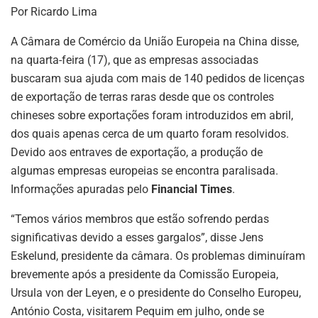
A
dI
b
a
Por Ricardo Lima
p
n
o
m
p
o
A Câmara de Comércio da União Europeia na China disse,
na quarta-feira (17), que as empresas associadas
k
buscaram sua ajuda com mais de 140 pedidos de licenças
de exportação de terras raras desde que os controles
chineses sobre exportações foram introduzidos em abril,
dos quais apenas cerca de um quarto foram resolvidos.
Devido aos entraves de exportação, a produção de
algumas empresas europeias se encontra paralisada.
Informações apuradas pelo
Financial Times
.
“Temos vários membros que estão sofrendo perdas
significativas devido a esses gargalos”, disse Jens
Eskelund, presidente da câmara. Os problemas diminuíram
brevemente após a presidente da Comissão Europeia,
Ursula von der Leyen, e o presidente do Conselho Europeu,
António Costa, visitarem Pequim em julho, onde se