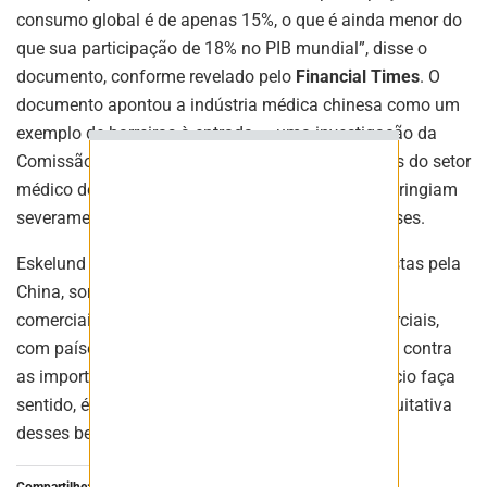
consumo global é de apenas 15%, o que é ainda menor do
que sua participação de 18% no PIB mundial”, disse o
documento, conforme revelado pelo
Financial Times
. O
ASSINAR
documento apontou a indústria médica chinesa como um
exemplo de barreiras à entrada — uma investigação da
Comissão Europeia em 2024 de 380.000 licitações do setor
médico do governo chinês descobriu que 87% restringiam
severamente as propostas de licitantes não chineses.
Eskelund alertou que as barreiras à entrada impostas pela
China, somadas aos seus crescentes superávits
comerciais, estavam agravando as tensões comerciais,
com países ao redor do mundo tomando medidas contra
as importações chinesas. “Para que o livre comércio faça
sentido, é preciso haver uma distribuição mais equitativa
desses benefícios”, disse ele.
Compartilhe: