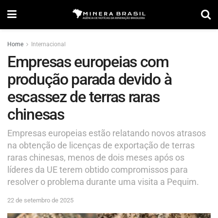
Home
Internacional
Empresas europeias com
produção parada devido à
escassez de terras raras
chinesas
Empresas europeias estão relatando novos atrasos
na obtenção de licenças de exportação de terras
raras chinesas, menos de dois meses após os
líderes da UE terem obtido compromissos para
resolver o problema durante uma visita a Pequim.
22 de setembro de 2025