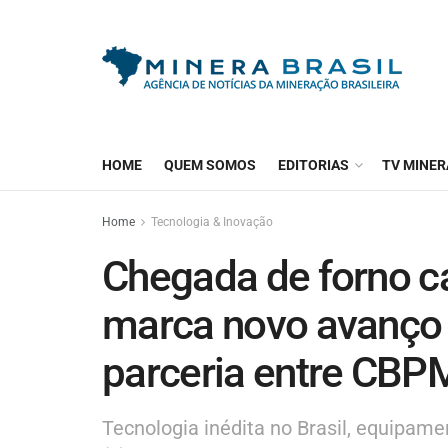
HOME
QUEM SOMOS
EDITORIAS
TV MINER
Home
Tecnologia & Inovação
Chegada de forno ca
marca novo avanço d
parceria entre CBPM
Tecnologia inédita no Brasil, equipam