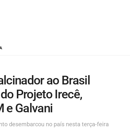
A
lcinador ao Brasil
o Projeto Irecê,
 e Galvani
ento desembarcou no país nesta terça-feira