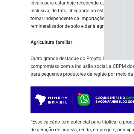
ideais para estar hoje recebendo esse equipament
inclusiva, de fato, chegando ao estado da Bahia”,
tornar independente da importação de fertilizant
remineralizador de solo e dar à agricultura fami
Agricultura familiar
Outro grande destaque do Projeto Irecê é seu imp
compromisso com a inclusão social, a CBPM doar
para pequenos produtores da região por meio d
“Esse calcário tem potencial para triplicar a pro
de geração de riqueza, renda, emprego e, princip