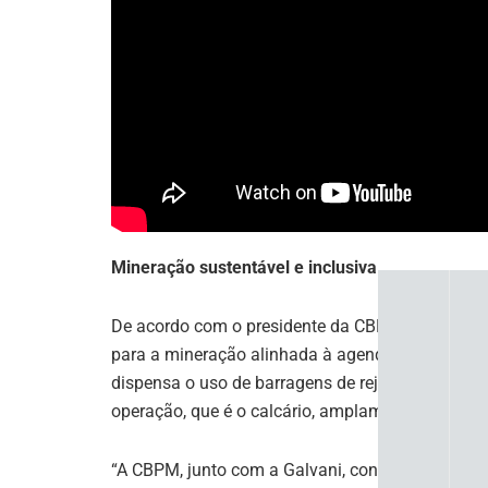
Mineração sustentável e inclusiva
De acordo com o presidente da CBPM, Henrique Car
para a mineração alinhada à agenda ESG (ambien
dispensa o uso de barragens de rejeitos e garan
operação, que é o calcário, amplamente utilizado
“A CBPM, junto com a Galvani, construiu uma parc