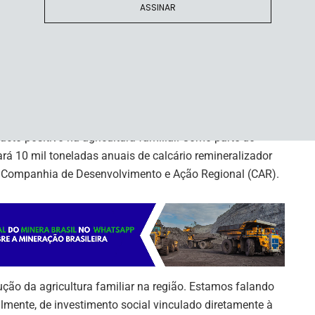
o, que é de alta tecnologia. É a mineração sustentável e
ASSINAR
 destacou Carballal. “Esse projeto vai levar a Bahia a se
es fosfatados, garantir a produção de calcário
liar condições de amplo desenvolvimento”, informou.
acto positivo na agricultura familiar. Como parte do
á 10 mil toneladas anuais de calcário remineralizador
a Companhia de Desenvolvimento e Ação Regional (CAR).
dução da agricultura familiar na região. Estamos falando
almente, de investimento social vinculado diretamente à