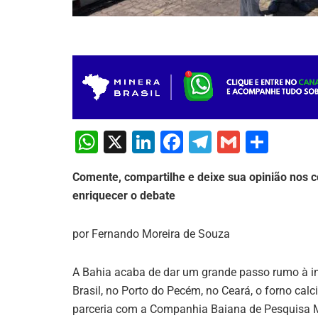
W
X
Li
F
T
G
S
h
n
a
el
m
h
Comente, compartilhe e deixe sua opinião nos c
at
k
c
e
ai
ar
enriquecer o debate
s
e
e
gr
l
e
A
dI
b
a
por Fernando Moreira de Souza
p
n
o
m
p
o
A Bahia acaba de dar um grande passo rumo à in
Brasil, no Porto do Pecém, no Ceará, o forno calc
k
parceria com a Companhia Baiana de Pesquisa Mi