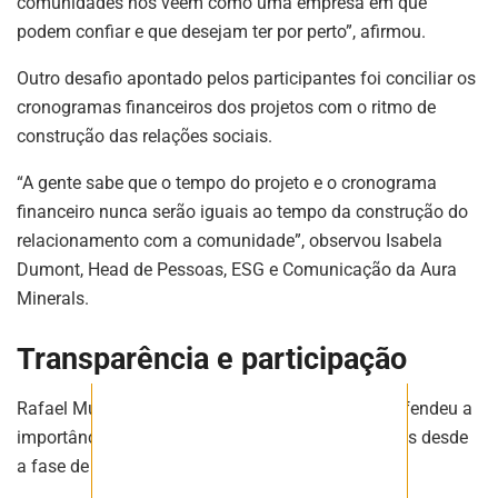
comunidades nos veem como uma empresa em que
podem confiar e que desejam ter por perto”, afirmou.
ASSINE NOSSA
Outro desafio apontado pelos participantes foi conciliar os
NEWSLETTER
cronogramas financeiros dos projetos com o ritmo de
construção das relações sociais.
Fique atualizado com as últimas
notíciase inovações do setor mineral
“A gente sabe que o tempo do projeto e o cronograma
brasileiro.
financeiro nunca serão iguais ao tempo da construção do
relacionamento com a comunidade”, observou Isabela
Dumont, Head de Pessoas, ESG e Comunicação da Aura
ASSINAR
Minerals.
Transparência e participação
Rafael Murro, diretor de Operações da Galvani, defendeu a
importância da aproximação com as comunidades desde
a fase de implantação dos empreendimentos.