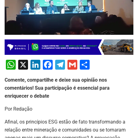
W
X
Li
F
T
G
S
h
n
a
el
m
h
Comente, compartilhe e deixe sua opinião nos
at
k
c
e
ai
ar
comentários! Sua participação é essencial para
s
e
e
gr
l
e
enriquecer o debate
A
dI
b
a
Por Redação
p
n
o
m
p
o
Afinal, os princípios ESG estão de fato transformando a
relação entre mineração e comunidades ou se tornaram
k
apenas mais um discurso corporativo? A provocação