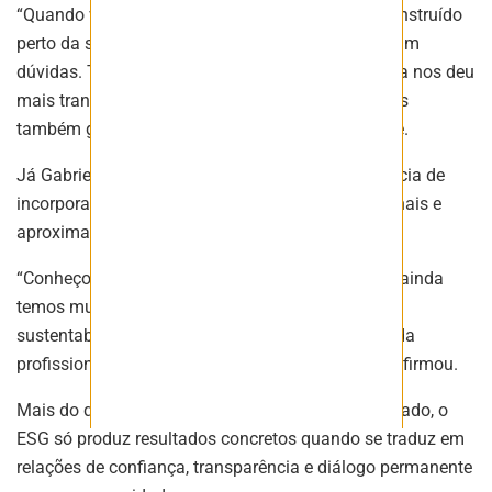
“Quando você tem um empreendimento sendo construído
perto da sua casa, é natural que as pessoas tenham
dúvidas. Trazer a comunidade para dentro de casa nos deu
mais transparência e permitiu diálogos duros, mas
também gerou uma confiança muito maior”, disse.
Já Gabriela Santos, da Vale, ressaltou a importância de
incorporar a sustentabilidade às rotinas operacionais e
aproximar as equipes técnicas dessa agenda.
“Conheço a realidade da operação e acredito que ainda
temos muito a contribuir para desmistificar a
sustentabilidade e mostrar, no dia a dia, como cada
profissional pode fazer parte dessa construção”, afirmou.
Mais do que uma sigla ou uma exigência de mercado, o
ESG só produz resultados concretos quando se traduz em
relações de confiança, transparência e diálogo permanente