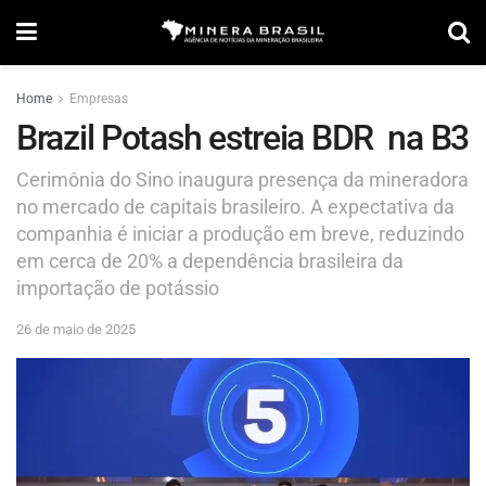
Home
Empresas
Brazil Potash estreia BDR na B3
Cerimônia do Sino inaugura presença da mineradora
no mercado de capitais brasileiro. A expectativa da
companhia é iniciar a produção em breve, reduzindo
em cerca de 20% a dependência brasileira da
importação de potássio
26 de maio de 2025