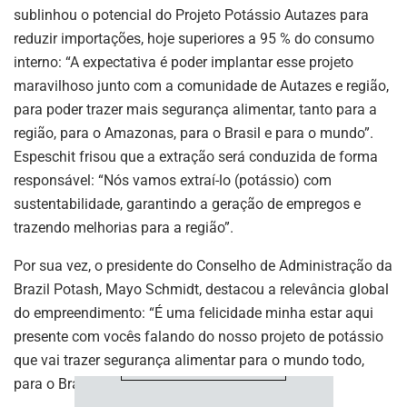
sublinhou o potencial do Projeto Potássio Autazes para
reduzir importações, hoje superiores a 95 % do consumo
interno: “A expectativa é poder implantar esse projeto
maravilhoso junto com a comunidade de Autazes e região,
para poder trazer mais segurança alimentar, tanto para a
região, para o Amazonas, para o Brasil e para o mundo”.
Espeschit frisou que a extração será conduzida de forma
ASSINE NOSSA
responsável: “Nós vamos extraí-lo (potássio) com
NEWSLETTER
sustentabilidade, garantindo a geração de empregos e
trazendo melhorias para a região”.
Fique atualizado com as últimas
notíciase inovações do setor mineral
Por sua vez, o presidente do Conselho de Administração da
brasileiro.
Brazil Potash, Mayo Schmidt, destacou a relevância global
do empreendimento: “É uma felicidade minha estar aqui
presente com vocês falando do nosso projeto de potássio
que vai trazer segurança alimentar para o mundo todo,
ASSINAR
para o Brasil, inclusive”.