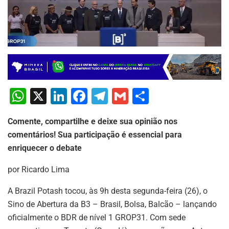
W
X
Li
F
T
G
S
h
n
a
el
m
h
Comente, compartilhe e deixe sua opinião nos
at
k
c
e
ai
ar
comentários! Sua participação é essencial para
s
e
e
gr
l
e
enriquecer o debate
A
dI
b
a
por Ricardo Lima
p
n
o
m
p
o
A Brazil Potash tocou, às 9h desta segunda-feira (26), o
Sino de Abertura da B3 – Brasil, Bolsa, Balcão – lançando
k
oficialmente o BDR de nível 1 GROP31. Com sede