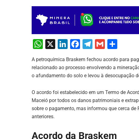
W
X
Li
F
T
G
S
h
n
a
el
m
h
A petroquímica Braskem fechou acordo para pagar
at
k
c
e
ai
ar
relacionado ao processo envolvendo a mineração
s
e
e
gr
l
e
o afundamento do solo e levou à desocupação de
A
dI
b
a
p
n
o
m
O acordo foi estabelecido em um Termo de Acordo
Maceió por todos os danos patrimoniais e extrap
p
o
sobre o pagamento, mas informou que cerca de R
k
anteriores.
Acordo da Braskem