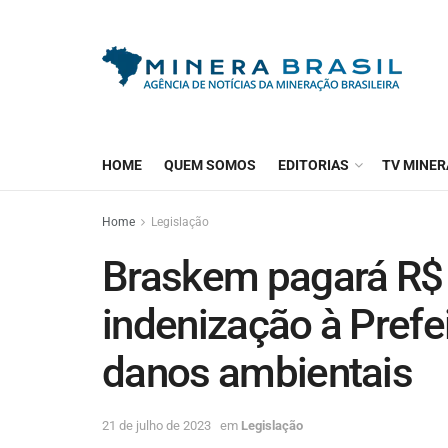
HOME
QUEM SOMOS
EDITORIAS
TV MINER
Home
Legislação
Braskem pagará R$ 
indenização à Prefe
danos ambientais
21 de julho de 2023
em
Legislação