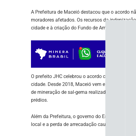
A Prefeitura de Maceió destacou que o acordo nã
moradores afetados. Os recursos da indenização 
cidade e à criação do Fundo de Amparo aos Mor
O prefeito JHC celebrou o acordo como a maior 
cidade. Desde 2018, Maceió vem enfrentando afu
de mineração de sal-gema realizada pela Brask
prédios.
Além da Prefeitura, o governo do Estado também
local e a perda de arrecadação causada pela que