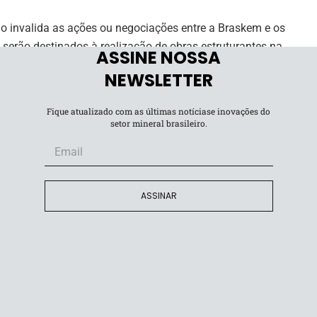
o invalida as ações ou negociações entre a Braskem e os
serão destinados à realização de obras estruturantes na
ASSINE NOSSA
adores.
NEWSLETTER
Fique atualizado com as últimas notíciase inovações do
setor mineral brasileiro.
ação de recuperação de danos ambientais da história da
ndamentos de solo em cinco bairros devido à atividade
ASSINAR
em desde 1975, resultando em rachaduras em casas e
 busca indenização pelos órgãos públicos perdidos no
bra de comércios na região.