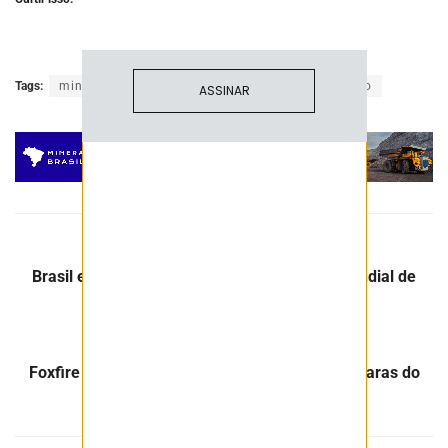
Tags:
mineração
mineradora
minério
Samarco
ASSINAR
Post Anterior
Brasil está a um passo de entrar no mapa mundial de
produção de lítio
Próximo Post
Foxfire Metals anuncia descoberta de Terras Raras do
Vale do lítio brasileiro