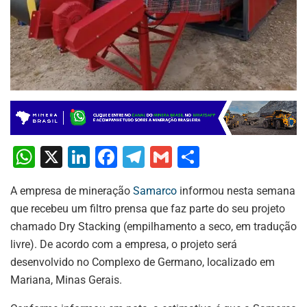
W
X
Li
F
T
G
S
h
n
a
el
m
h
A empresa de mineração
Samarco
informou nesta semana
at
k
c
e
ai
ar
que recebeu um filtro prensa que faz parte do seu projeto
s
e
e
gr
l
e
chamado Dry Stacking (empilhamento a seco, em tradução
A
dI
b
a
livre). De acordo com a empresa, o projeto será
p
n
o
m
desenvolvido no Complexo de Germano, localizado em
Mariana, Minas Gerais.
p
o