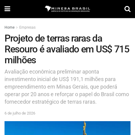
Home
Empresas
Projeto de terras raras da
Resouro é avaliado em US$ 715
milhões
Avaliação econômica preliminar aponta
investimento inicial de US$ 191,1 milhões para
empreendimento em Minas Gerais, que poderá
operar por 20 anos e reforçar o papel do Brasil como
fornecedor estratégico de terras raras.
6 de julho de 2026