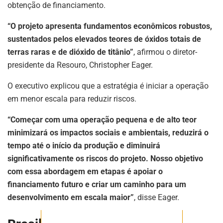
obtenção de financiamento.
“O projeto apresenta fundamentos econômicos robustos,
sustentados pelos elevados teores de óxidos totais de
terras raras e de dióxido de titânio”
, afirmou o diretor-
ASSINE NOSSA
presidente da Resouro, Christopher Eager.
NEWSLETTER
O executivo explicou que a estratégia é iniciar a operação
Fique atualizado com as últimas
em menor escala para reduzir riscos.
notíciase inovações do setor mineral
brasileiro.
“Começar com uma operação pequena e de alto teor
minimizará os impactos sociais e ambientais, reduzirá o
tempo até o início da produção e diminuirá
significativamente os riscos do projeto. Nosso objetivo
ASSINAR
com essa abordagem em etapas é apoiar o
financiamento futuro e criar um caminho para um
desenvolvimento em escala maior”
, disse Eager.