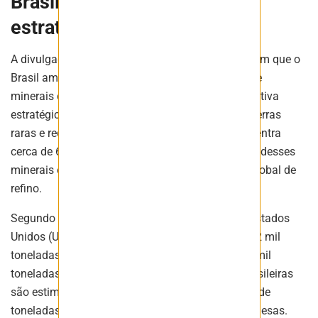
Brasil ganha relevância
estratégica
A divulgação do estudo ocorre em um momento em que o
Brasil amplia sua importância na cadeia global de
minerais críticos. O país é visto como uma alternativa
estratégica para diversificar a oferta mundial de terras
raras e reduzir a dependência da China, que concentra
cerca de 69% da produção mundial de mineração desses
minerais e domina mais de 90% da capacidade global de
refino.
Segundo estimativas do Serviço Geológico dos Estados
Unidos (USGS), o Brasil deverá produzir cerca de 2 mil
toneladas de terras raras em 2025, frente às 270 mil
toneladas produzidas pela China. As reservas brasileiras
são estimadas em aproximadamente 11 milhões de
toneladas, ficando atrás apenas das reservas chinesas.