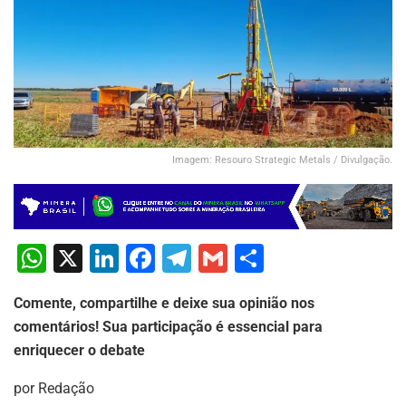
Imagem: Resouro Strategic Metals / Divulgação.
W
X
Li
F
T
G
S
h
n
a
el
m
h
Comente, compartilhe e deixe sua opinião nos
at
k
c
e
ai
ar
comentários! Sua participação é essencial para
s
e
e
gr
l
e
enriquecer o debate
A
dI
b
a
por Redação
p
n
o
m