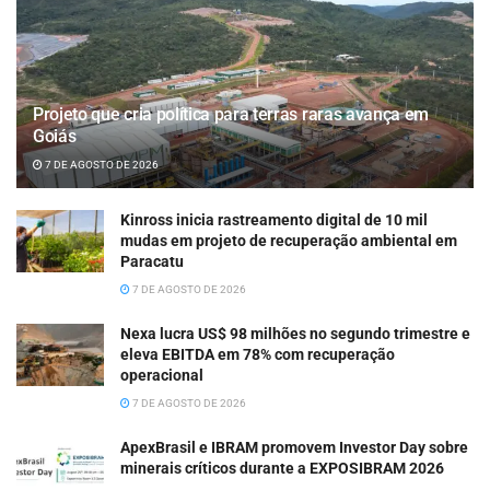
Projeto que cria política para terras raras avança em
Goiás
7 DE AGOSTO DE 2026
Kinross inicia rastreamento digital de 10 mil
mudas em projeto de recuperação ambiental em
Paracatu
7 DE AGOSTO DE 2026
Nexa lucra US$ 98 milhões no segundo trimestre e
eleva EBITDA em 78% com recuperação
operacional
7 DE AGOSTO DE 2026
ApexBrasil e IBRAM promovem Investor Day sobre
minerais críticos durante a EXPOSIBRAM 2026