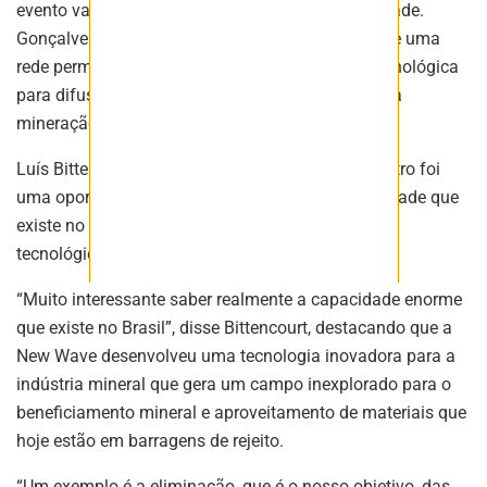
evento vai de encontro com a percepção da entidade.
Gonçalves disse que seria importante a criação de uma
rede permanente público-privada de inovação tecnológica
para difusão de tecnologia na cadeia produtiva da
mineração.
Luís Bittencourt, da New Wave, disse que o encontro foi
uma oportunidade para entender qual é a capacidade que
existe no Brasil para inovação e desenvolvimento
tecnológico na área de mineração.
“Muito interessante saber realmente a capacidade enorme
que existe no Brasil”, disse Bittencourt, destacando que a
New Wave desenvolveu uma tecnologia inovadora para a
indústria mineral que gera um campo inexplorado para o
beneficiamento mineral e aproveitamento de materiais que
hoje estão em barragens de rejeito.
“Um exemplo é a eliminação, que é o nosso objetivo, das