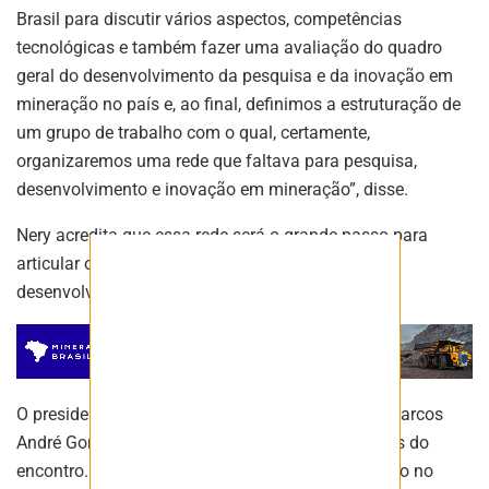
ASSINAR
Brasil para discutir vários aspectos, competências
tecnológicas e também fazer uma avaliação do quadro
geral do desenvolvimento da pesquisa e da inovação em
mineração no país e, ao final, definimos a estruturação de
um grupo de trabalho com o qual, certamente,
organizaremos uma rede que faltava para pesquisa,
desenvolvimento e inovação em mineração”, disse.
Nery acredita que essa rede será o grande passo para
articular o conjunto das instituições de pesquisa,
desenvolvimento e inovação no país.
O presidente do Conselho Consultivo da Adimb, Marcos
André Gonçalves, também foi um dos debatedores do
encontro. Ele destacou que muito do que foi falado no