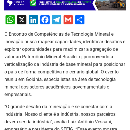
W
X
Li
F
T
G
S
h
n
a
el
m
h
O Encontro de Competências de Tecnologia Mineral e
at
k
c
e
ai
ar
Inovação busca mapear capacidades, identificar desafios e
s
e
e
gr
l
e
explorar oportunidades para maximizar a agregação de
A
dI
b
a
valor ao Patrimônio Mineral Brasileiro, promovendo a
p
n
o
m
verticalização da indústria de base mineral para posicionar
o país de forma competitiva no cenário global. O evento
p
o
reuniu em Goiânia, especialistas na área de tecnologia
k
mineral dos setores acadêmicos, governamentais e
empresariais.
“O grande desafio da mineração é se conectar com a
indústria. Nosso cliente é a indústria, nossos parceiros
devem ser da indústria”, avalia Luíz Antônio Vessani,
empresário e presidente do SEEIG. “Esse evento mostra