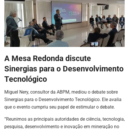
A Mesa Redonda discute
Sinergias para o Desenvolvimento
ASSINE NOSSA
Tecnológico
NEWSLETTER
Miguel Nery, consultor da ABPM, mediou o debate sobre
Fique atualizado com as últimas
notíciase inovações do setor mineral
Sinergias para o Desenvolvimento Tecnológico. Ele avalia
brasileiro.
que o evento cumpriu seu papel de estimular o debate.
“Reunimos as principais autoridades de ciência, tecnologia,
pesquisa, desenvolvimento e inovação em mineração no