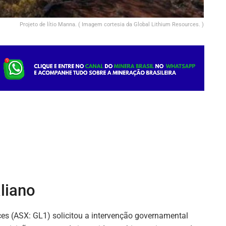
Projeto de lítio Manna. ( Imagem cortesia da Global Lithium Resources. )
liano
es (ASX: GL1) solicitou a intervenção governamental