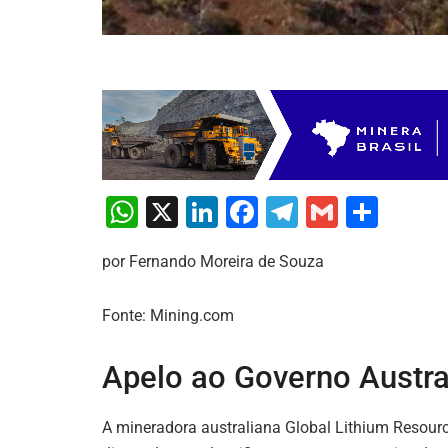
W
X
Li
F
T
G
S
h
n
a
el
m
h
por Fernando Moreira de Souza
at
k
c
e
ai
ar
s
e
e
gr
l
e
Fonte: Mining.com
A
dI
b
a
p
n
o
m
Apelo ao Governo Austra
p
o
k
A mineradora australiana Global Lithium Resourc