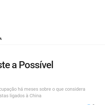
A
ste a Possível
cupação há meses sobre o que considera
stas ligados à China