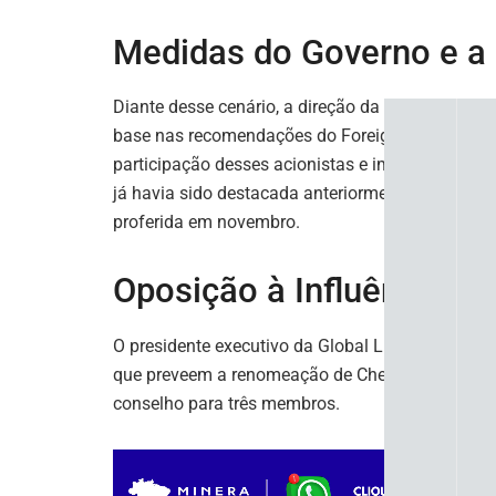
Medidas do Governo e a
Diante desse cenário, a direção da Global Lithium
base nas recomendações do Foreign Investment R
participação desses acionistas e impedir que vot
já havia sido destacada anteriormente em uma d
proferida em novembro.
Oposição à Influência C
O presidente executivo da Global Lithium, Ron Mit
que preveem a renomeação de Chen, a inclusão d
conselho para três membros.