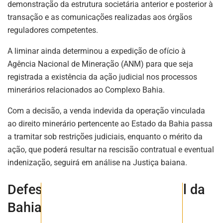
demonstração da estrutura societária anterior e posterior à
transação e as comunicações realizadas aos órgãos
reguladores competentes.
ASSINE NOSSA
A liminar ainda determinou a expedição de ofício à
NEWSLETTER
Agência Nacional de Mineração (ANM) para que seja
Fique atualizado com as últimas
registrada a existência da ação judicial nos processos
notíciase inovações do setor mineral
minerários relacionados ao Complexo Bahia.
brasileiro.
Com a decisão, a venda indevida da operação vinculada
ao direito minerário pertencente ao Estado da Bahia passa
a tramitar sob restrições judiciais, enquanto o mérito da
ASSINAR
ação, que poderá resultar na rescisão contratual e eventual
indenização, seguirá em análise na Justiça baiana.
Defesa do patrimônio mineral da
Bahia