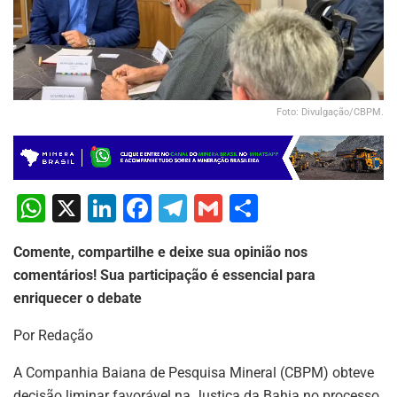
Foto: Divulgação/CBPM.
W
X
Li
F
T
G
S
h
n
a
el
m
h
Comente, compartilhe e deixe sua opinião nos
at
k
c
e
ai
ar
comentários! Sua participação é essencial para
s
e
e
gr
l
e
enriquecer o debate
A
dI
b
a
Por Redação
p
n
o
m
p
o
A Companhia Baiana de Pesquisa Mineral (CBPM) obteve
decisão liminar favorável na Justiça da Bahia no processo