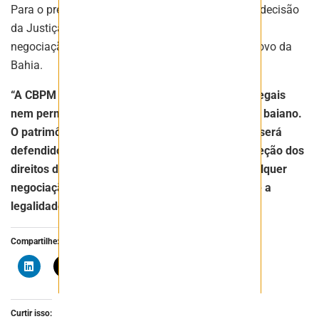
Para o presidente da CBPM, Henrique Carballal, a decisão
da Justiça baiana evidencia a irregularidade na
negociação de um ativo mineral pertencente ao povo da
Bahia.
“A CBPM não abrirá mão de suas prerrogativas legais
nem permitirá a negociação dos direitos do povo baiano.
O patrimônio mineral da Bahia é intransferível e será
defendido com rigor. Seguiremos firmes na proteção dos
direitos do povo baiano e na garantia de que qualquer
negociação desses ativos respeite integralmente a
legalidade e o interesse público”
, declarou.
Compartilhe:
Curtir isso: