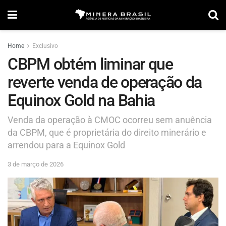
Home
Exclusivo
CBPM obtém liminar que
reverte venda de operação da
Equinox Gold na Bahia
Venda da operação à CMOC ocorreu sem anuência
da CBPM, que é proprietária do direito minerário e
arrendou para a Equinox Gold
3 de março de 2026