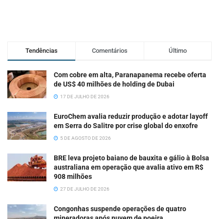
Tendências
Comentários
Último
Com cobre em alta, Paranapanema recebe oferta
de US$ 40 milhões de holding de Dubai
17 DE JULHO DE 2026
EuroChem avalia reduzir produção e adotar layoff
em Serra do Salitre por crise global do enxofre
5 DE AGOSTO DE 2026
BRE leva projeto baiano de bauxita e gálio à Bolsa
australiana em operação que avalia ativo em R$
908 milhões
27 DE JULHO DE 2026
Congonhas suspende operações de quatro
mineradoras após nuvem de poeira