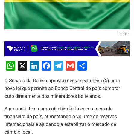
Freepik
W
X
Li
F
T
G
S
h
n
a
el
m
h
O Senado da Bolívia aprovou nesta sexta-feira (5) uma
at
k
c
e
ai
ar
nova lei que permite ao Banco Central do país comprar
s
e
e
gr
l
e
ouro diretamente dos mineradores bolivianos.
A
dI
b
a
A proposta tem como objetivo fortalecer o mercado
p
n
o
m
financeiro do país, aumentando o volume de reservas
p
o
internacionais e ajudando a estabilizar o mercado de
k
câmbio local.