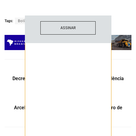
Tags:
Bolívia
ASSINAR
Post Anterior
Decreto de Lula visa diminuir em 50% dependência
externa de fertilizantes
Próximo Post
ArcelorMittal investe R$ 12 milhões em Centro de
Inovação em BH