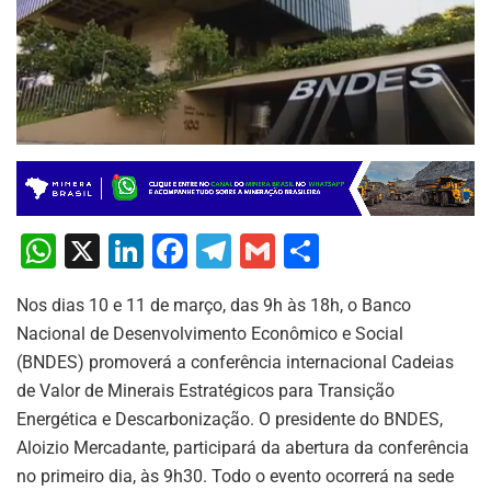
W
X
Li
F
T
G
S
h
n
a
el
m
h
Nos dias 10 e 11 de março, das 9h às 18h, o Banco
at
k
c
e
ai
ar
Nacional de Desenvolvimento Econômico e Social
s
e
e
gr
l
e
(BNDES) promoverá a conferência internacional Cadeias
A
dI
b
a
de Valor de Minerais Estratégicos para Transição
p
n
o
m
Energética e Descarbonização. O presidente do BNDES,
Aloizio Mercadante, participará da abertura da conferência
p
o
no primeiro dia, às 9h30. Todo o evento ocorrerá na sede