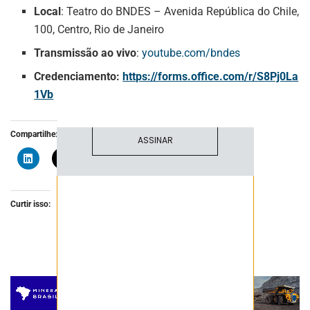
Local
: Teatro do BNDES – Avenida República do Chile,
NEWSLETTER
100, Centro, Rio de Janeiro
Fique atualizado com as últimas
Transmissão ao vivo
:
youtube.com/bndes
notíciase inovações do setor mineral
brasileiro.
Credenciamento:
https://forms.office.com/r/S8Pj0La
1Vb
Compartilhe:
ASSINAR
Curtir isso: