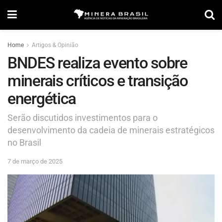
Home
Artigos & Opinião
BNDES realiza evento sobre
minerais críticos e transição
energética
Serão discutidos investimentos para o
desenvolvimento da cadeia de minerais estratégicos
no Brasil
7 de março de 2025