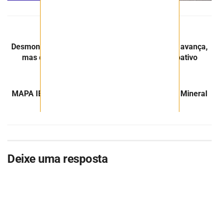
Post Anterior
Desmonte de planta de urânio em Minas Gerais avança,
mas depende da destinação de resíduo radioativo
Próximo Post
MAPA IBRAM®: Nova Ferramenta Para o Setor Mineral
Brasileiro
Deixe uma resposta