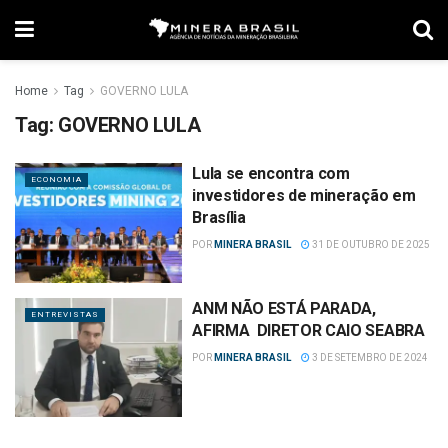
Home
Tag
GOVERNO LULA
Tag:
GOVERNO LULA
Lula se encontra com
ECONOMIA
investidores de mineração em
Brasília
POR
MINERA BRASIL
31 DE OUTUBRO DE 2025
ANM NÃO ESTÁ PARADA,
ENTREVISTAS
AFIRMA DIRETOR CAIO SEABRA
POR
MINERA BRASIL
3 DE SETEMBRO DE 2024